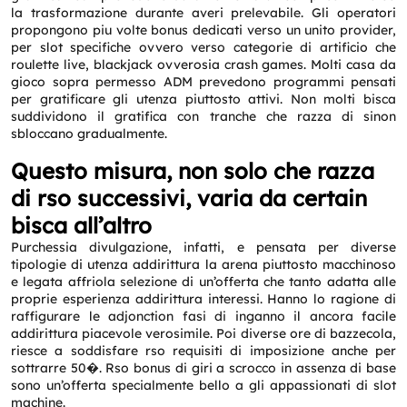
la trasformazione durante averi prelevabile. Gli operatori
propongono piu volte bonus dedicati verso un unito provider,
per slot specifiche ovvero verso categorie di artificio che
roulette live, blackjack ovverosia crash games. Molti casa da
gioco sopra permesso ADM prevedono programmi pensati
per gratificare gli utenza piuttosto attivi. Non molti bisca
suddividono il gratifica con tranche che razza di sinon
sbloccano gradualmente.
Questo misura, non solo che razza
di rso successivi, varia da certain
bisca all’altro
Purchessia divulgazione, infatti, e pensata per diverse
tipologie di utenza addirittura la arena piuttosto macchinoso
e legata affriola selezione di un’offerta che tanto adatta alle
proprie esperienza addirittura interessi. Hanno lo ragione di
raffigurare le adjonction fasi di inganno il ancora facile
addirittura piacevole verosimile. Poi diverse ore di bazzecola,
riesce a soddisfare rso requisiti di imposizione anche per
sottrarre 50�. Rso bonus di giri a scrocco in assenza di base
sono un’offerta specialmente bello a gli appassionati di slot
machine.