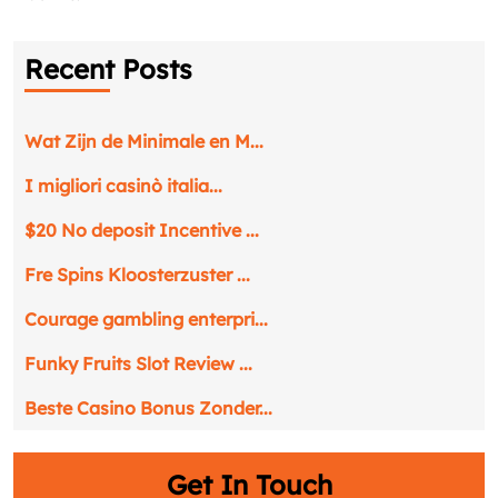
Recent Posts
Wat Zijn de Minimale en M...
Request a CallBack
Name
*
I migliori casinò italia...
$20 No deposit Incentive ...
Email
*
Fre Spins Kloosterzuster ...
Courage gambling enterpri...
Phone
*
Funky Fruits Slot Review ...
Service
*
Beste Casino Bonus Zonder...
Message
*
Get In Touch