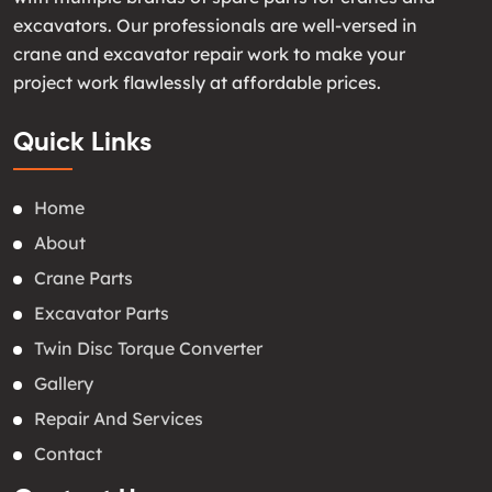
excavators. Our professionals are well-versed in
crane and excavator repair work to make your
project work flawlessly at affordable prices.
Quick Links
Home
About
Crane Parts
Excavator Parts
Twin Disc Torque Converter
Gallery
Repair And Services
Contact