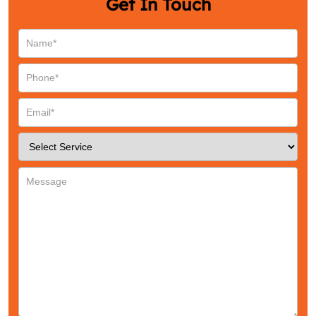
Get In Touch