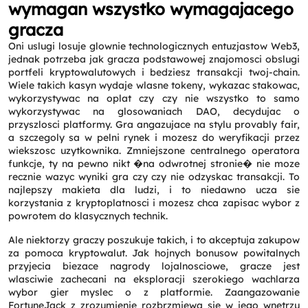
wymagan wszystko wymagajacego
gracza
Oni uslugi losuje glownie technologicznych entuzjastow Web3,
jednak potrzeba jak gracza podstawowej znajomosci obslugi
portfeli kryptowalutowych i bedziesz transakcji twoj-chain.
Wiele takich kasyn wydaje wlasne tokeny, wykazac stakowac,
wykorzystywac na oplat czy czy nie wszystko to samo
wykorzystywac na glosowaniach DAO, decydujac o
przyszlosci platformy. Gra angazujace na stylu provably fair,
a szczegoly sa w pelni rynek i mozesz do weryfikacji przez
wiekszosc uzytkownika. Zmniejszone centralnego operatora
funkcje, ty na pewno nikt �na odwrotnej stronie� nie moze
recznie wazyc wyniki gra czy czy nie odzyskac transakcji. To
najlepszy makieta dla ludzi, i to niedawno ucza sie
korzystania z kryptoplatnosci i mozesz chca zapisac wybor z
powrotem do klasycznych technik.
Ale niektorzy graczy poszukuje takich, i to akceptuja zakupow
za pomoca kryptowalut. Jak hojnych bonusow powitalnych
przyjecia biezace nagrody lojalnosciowe, gracze jest
wlasciwie zachecani na eksploracji szerokiego wachlarza
wybor gier myslec o z platformie. Zaangazowanie
FortuneJack z zrozumienie rozbrzmiewa sie w jego wnetrzu