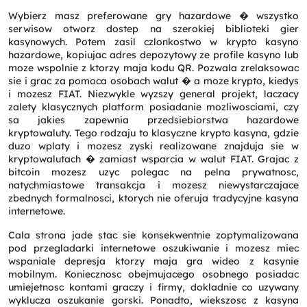
Wybierz masz preferowane gry hazardowe � wszystko
serwisow otworz dostep na szerokiej biblioteki gier
kasynowych. Potem zasil czlonkostwo w krypto kasyno
hazardowe, kopiujac adres depozytowy ze profile kasyno lub
moze wspolnie z ktorzy maja kodu QR. Pozwala zrelaksowac
sie i grac za pomoca osobach walut � a moze krypto, kiedys
i mozesz FIAT. Niezwykle wyzszy general projekt, laczacy
zalety klasycznych platform posiadanie mozliwosciami, czy
sa jakies zapewnia przedsiebiorstwa hazardowe
kryptowaluty. Tego rodzaju to klasyczne krypto kasyna, gdzie
duzo wplaty i mozesz zyski realizowane znajduja sie w
kryptowalutach � zamiast wsparcia w walut FIAT. Grajac z
bitcoin mozesz uzyc polegac na pelna prywatnosc,
natychmiastowe transakcja i mozesz niewystarczajace
zbednych formalnosci, ktorych nie oferuja tradycyjne kasyna
internetowe.
Cala strona jade stac sie konsekwentnie zoptymalizowana
pod przegladarki internetowe oszukiwanie i mozesz miec
wspaniale depresja ktorzy maja gra wideo z kasynie
mobilnym. Koniecznosc obejmujacego osobnego posiadac
umiejetnosc kontami graczy i firmy, dokladnie co uzywany
wyklucza oszukanie gorski. Ponadto, wiekszosc z kasyna