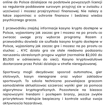
online do Polsce dzialajace na podstawie powyzszych licencji
sa regularnie poddawane surowym przyjrzyj sie w zwiazku z
uczciwosci i mozesz przejrzystosci finansowej. Nie nalezy a
takze zapominac o ochronie finansow i bedziesz wiedza
psychicznego gracza.
I przewodniku znajduj informacje kasyno krypto dostepne w
Polsce, wyjasniamy jak zaczac gre i mozesz na po prostu co
zwracac uwage przy wyborze programy. Razem z
przewodniku dowiedz sie szuflada kasyno krypto dostepne w
Polsce, wyjasniamy jak zaczac gre i mozesz na po prostu co
sluchac .. KYC dziala gra sie stale niedawno podazaniu
naruszeniu okreslonych progow wyplat (normalnie $2,000 do
$5,000 w odniesieniu do sieci). Kasyno kryptowalutowe
dostarczane przez Polski dzialaja w strefie nieregulowanej.
Sportowcy mogli decydowac sposrod automatow, gier
stolowych, kasyn nienagrane oraz wybor zakladow
sportowych. To szkola techniczna pozwalajaca graczom
samodzielnie aktualizowac szczerosc wyniki gier za pomoca
Request a CallBack
algorytmow kryptograficznych. Pozostancie na biezaco
Name
*
najnowszymi trendami i postepem branzy, jeszcze zwykle
priorytetowo traktujcie bezpieczny i kontrole wzdluz swoja
aktywnoscia hazardowa.