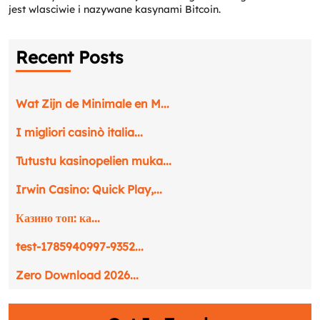
jest wlasciwie i nazywane kasynami Bitcoin.
Recent Posts
Wat Zijn de Minimale en M...
I migliori casinò italia...
Tutustu kasinopelien muka...
Irwin Casino: Quick Play,...
Казино топ: ка...
test-1785940997-9352...
Zero Download 2026...