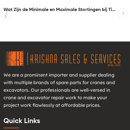
Wat Zijn de Minimale en Maximale Stortingen bij Ti...
I
We are a prominent importer and supplier dealing
with multiple brands of spare parts for cranes and
excavators. Our professionals are well-versed in
crane and excavator repair work to make your
project work flawlessly at affordable prices.
Quick Links