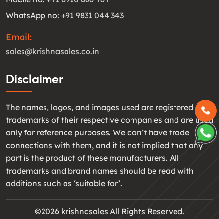
WhatsApp no:
+91 9831 044 343
Email:
sales@krishnasales.co.in
Disclaimer
The names, logos, and images used are registered
trademarks of their respective companies and are used
only for reference purposes. We don’t have trade
connections with them, and it is not implied that any
part is the product of these manufacturers. All
trademarks and brand names should be read with
additions such as ‘suitable for’.
©2026 krishnasales All Rights Reserved.