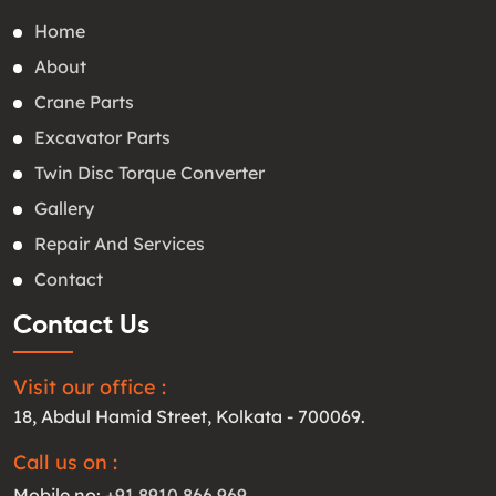
Home
About
Crane Parts
Excavator Parts
Twin Disc Torque Converter
Gallery
Repair And Services
Contact
Contact Us
Visit our office :
18, Abdul Hamid Street, Kolkata - 700069.
Call us on :
Mobile no:
+91 8910 866 969