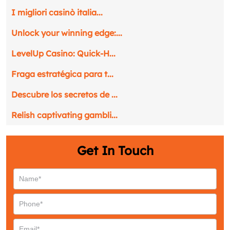
I migliori casinò italia...
Unlock your winning edge:...
LevelUp Casino: Quick‑H...
Fraga estratégica para t...
Descubre los secretos de ...
Relish captivating gambli...
Get In Touch