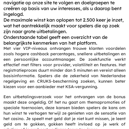
navigatie op onze site te volgen en doelgroepen te
creëren op basis van uw interesses, als u daarop bent
ingelogd.
De maximale winst kan oplopen tot 2.500 keer je inzet,
wat het aantrekkelijk maakt voor spelers die op zoek
zijn naar grote uitbetalingen.
Onderstaande tabel geeft een overzicht van de
belangrijkste kenmerken van het platform.
Met vier VIP-niveaus ontvangen trouwe klanten voordelen
zoals hogere cashback percentages, snellere uitbetalingen en
een persoonlijke accountmanager. De zoekfunctie werkt
effectief met filters voor provider, volatiliteit en features. Het
registratieproces duurt minder dan 5 minuten en vereist alleen
basisinformatie. Spelers die de zekerheid van Nederlandse
regelgeving en CRUKS-bescherming zoeken, kunnen beter
kiezen voor een aanbieder met KSA-vergunning.
Een uitbetalingsverzoek voor het ontvangen van de bonus
maakt deze ongeldig. Of het nu gaat om themapromoties of
speciale toernooien, deze kansen bieden spelers de kans om
hun winst te verhogen terwijl ze genieten van de sensatie van
het casino. Je speelt met geld dat je niet kunt missen, je leent
geld om te gokken, gokken heeft invloed op je werk of