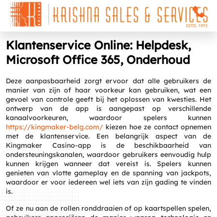
Klantenservice Online: Helpdesk,
Microsoft Office 365, Onderhoud
Deze aanpasbaarheid zorgt ervoor dat alle gebruikers de
manier van zijn of haar voorkeur kan gebruiken, wat een
gevoel van controle geeft bij het oplossen van kwesties. Het
ontwerp van de app is aangepast op verschillende
kanaalvoorkeuren, waardoor spelers kunnen
https://kingmaker-belg.com/
kiezen hoe ze contact opnemen
met de klantenservice. Een belangrijk aspect van de
Kingmaker Casino-app is de beschikbaarheid van
ondersteuningskanalen, waardoor gebruikers eenvoudig hulp
kunnen krijgen wanneer dat vereist is. Spelers kunnen
genieten van vlotte gameplay en de spanning van jackpots,
waardoor er voor iedereen wel iets van zijn gading te vinden
is.
Of ze nu aan de rollen ronddraaien of op kaartspellen spelen,