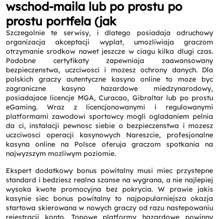
wschod-maila lub po prostu po
prostu portfela (jak
Szczegolnie te serwisy, i dlatego posiadaja odruchowy
organizacja akceptacji wyplat, umozliwiaja graczom
otrzymanie srodkow nawet jeszcze w ciagu kilka dlugi czas.
Podobne certyfikaty zapewniaja zaawansowany
bezpieczenstwa, uczciwosci i mozesz ochrony danych. Dla
polskich graczy autentyczne kasyno online to moze byc
zagraniczne kasyno hazardowe miedzynarodowy,
posiadajace licencje MGA, Curacao, Gibraltar lub po prostu
eGaming. Wraz z licencjonowanymi i regulowanymi
platformami zawodowi sportowcy mogli ogladaniem pelnia
da ci, instalacji pewnosc siebie o bezpieczenstwa i mozesz
uczciwosci operacji kasynowych Nareszcie, profesjonalne
kasyna online na Polsce oferuja graczom spotkania na
najwyzszym mozliwym poziomie.
Ekspert dodatkowy bonus powitalny musi miec przystepne
standard i bedziesz realna szanse na wygrana, a nie najlepiej
wysoka kwote promocyjna bez pokrycia. W prawie jakis
kasynie siec bonus powitalny to najpopularniejsza okazja
startowa skierowana w nowych graczy od razu nastepowaniu
rejestracji konto. Topowe platformy hazardowe powinny