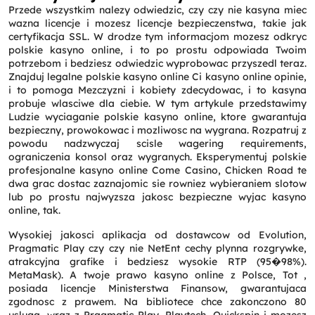
Przede wszystkim nalezy odwiedzic, czy czy nie kasyna miec
wazna licencje i mozesz licencje bezpieczenstwa, takie jak
certyfikacja SSL. W drodze tym informacjom mozesz odkryc
polskie kasyno online, i to po prostu odpowiada Twoim
potrzebom i bedziesz odwiedzic wyprobowac przyszedl teraz.
Znajduj legalne polskie kasyno online Ci kasyno online opinie,
i to pomoga Mezczyzni i kobiety zdecydowac, i to kasyna
probuje wlasciwe dla ciebie. W tym artykule przedstawimy
Ludzie wyciaganie polskie kasyno online, ktore gwarantuja
bezpieczny, prowokowac i mozliwosc na wygrana. Rozpatruj z
powodu nadzwyczaj scisle wagering requirements,
ograniczenia konsol oraz wygranych. Eksperymentuj polskie
profesjonalne kasyno online Come Casino, Chicken Road te
dwa grac dostac zaznajomic sie rowniez wybieraniem slotow
lub po prostu najwyzsza jakosc bezpieczne wyjac kasyno
online, tak.
Wysokiej jakosci aplikacja od dostawcow od Evolution,
Pragmatic Play czy czy nie NetEnt cechy plynna rozgrywke,
atrakcyjna grafike i bedziesz wysokie RTP (95�98%).
MetaMask). A twoje prawo kasyno online z Polsce, Tot ,
posiada licencje Ministerstwa Finansow, gwarantujaca
zgodnosc z prawem. Na bibliotece chce zakonczono 80