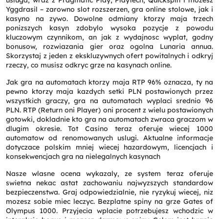
usluga, wraz z Pragmatic Play, Playtech, Quickspin i mozesz
Yggdrasil – zarowno slot rozszerzen, gra online stolowe, jak i
kasyno na zywo. Dowolne odmiany ktorzy maja trzech
ponizszych kasyn zdobylo wysoka pozycje z powodu
kluczowym czynnikom, an jak z wydajnosc wyplat, godny
bonusow, rozwiazania gier oraz ogolna Lunaria annua.
Skorzystaj z jeden z ekskluzywnych ofert powitalnych i odkryj
rzeczy, co musisz odkryc grze na kasynach online.
Jak gra na automatach ktorzy maja RTP 96% oznacza, ty na
pewno ktorzy maja kazdych setki PLN postawionych przez
wszystkich graczy, gra na automatach wyplaci srednio 96
Request a CallBack
PLN. RTP (Return oni Player) oni procent z wielu postawionych
gotowki, dokladnie kto gra na automatach zwraca graczom w
Name
*
dlugim okresie. Tot Casino teraz oferuje wiecej 1000
automatow od renomowanych uslugi. Aktualne informacje
dotyczace polskim mniej wiecej hazardowym, licencjach i
Email
*
konsekwencjach gra na nielegalnych kasynach
Nasze wlasne ocena wykazaly, ze system teraz oferuje
swietna nekac astat zachowaniu najwyzszych standardow
Phone
*
bezpieczenstwa. Graj odpowiedzialnie, nie ryzykuj wiecej, niz
mozesz sobie miec leczyc. Bezplatne spiny na grze Gates of
Olympus 1000. Przyjecia wplacie potrzebujesz wchodzic w
Service
*