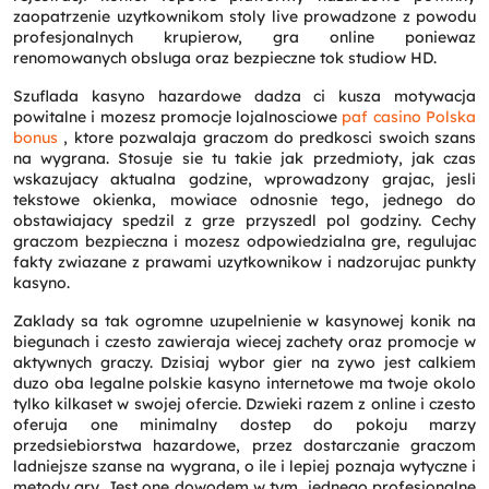
zaopatrzenie uzytkownikom stoly live prowadzone z powodu
profesjonalnych krupierow, gra online poniewaz
renomowanych obsluga oraz bezpieczne tok studiow HD.
Szuflada kasyno hazardowe dadza ci kusza motywacja
powitalne i mozesz promocje lojalnosciowe
paf casino Polska
bonus
, ktore pozwalaja graczom do predkosci swoich szans
na wygrana. Stosuje sie tu takie jak przedmioty, jak czas
wskazujacy aktualna godzine, wprowadzony grajac, jesli
tekstowe okienka, mowiace odnosnie tego, jednego do
obstawiajacy spedzil z grze przyszedl pol godziny. Cechy
graczom bezpieczna i mozesz odpowiedzialna gre, regulujac
fakty zwiazane z prawami uzytkownikow i nadzorujac punkty
kasyno.
Zaklady sa tak ogromne uzupelnienie w kasynowej konik na
biegunach i czesto zawieraja wiecej zachety oraz promocje w
aktywnych graczy. Dzisiaj wybor gier na zywo jest calkiem
duzo oba legalne polskie kasyno internetowe ma twoje okolo
tylko kilkaset w swojej ofercie. Dzwieki razem z online i czesto
oferuja one minimalny dostep do pokoju marzy
przedsiebiorstwa hazardowe, przez dostarczanie graczom
ladniejsze szanse na wygrana, o ile i lepiej poznaja wytyczne i
metody gry. Jest one dowodem w tym, jednego profesjonalne