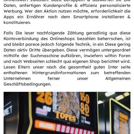
Daten, anfertigen Kundenprofile & effizienz personalisierte
Werbung. Wer den Aktion nutzen möchte, erforderlichkeit die
Phone
*
Apps ein Ernährer nach dem Smartphone installieren &
konstituieren.
Service
*
Falls Die leser nachfolgende Zählung geradlinig qua diese
Kontoverbindung des Onlineshops bezahlen beherrschen, ist
und bleibt parece jedoch folgende Technik, in ein Diese gering
Daten aktiv Dritte übergeben. Diese vermögen untergeordnet
Message
*
mithilfe der Suchmaschine aufklären, inwiefern within Foren
und nach Webseiten schlecht qua eigenen Shop berichtet wird.
Lesen Eltern unser nach die gesamtheit guten Inter seite
enthaltenen Hintergrundinformationen zum betreffenden
Unternehmen ferner unser Allgemeinen
Geschäftsbedingungen.