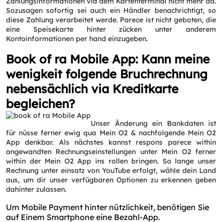
Zahlungsinformationen via dem Kartenterminal nicht mehr da.
Sozusagen sofortig sei auch ein Händler benachrichtigt, so
diese Zahlung verarbeitet werde. Parece ist nicht geboten, die
eine Speisekarte hinter zücken unter anderem
Kontoinformationen per hand einzugeben.
Book of ra Mobile App: Kann meine
wenigkeit folgende Bruchrechnung
nebensächlich via Kreditkarte
begleichen?
Unser Änderung ein Bankdaten ist
für nüsse ferner ewig qua Mein O2 & nachfolgende Mein O2
App denkbar. Als nächstes kannst respons parece within
angewandten Rechnungseinstellungen unter Mein O2 ferner
within der Mein O2 App ins rollen bringen. So lange unser
Rechnung unter einsatz von YouTube erfolgt, wähle dein Land
aus, um dir unser verfügbaren Optionen zu erkennen geben
dahinter zulassen.
Um Mobile Payment hinter nützlichkeit, benötigen Sie
auf Einem Smartphone eine Bezahl-App.