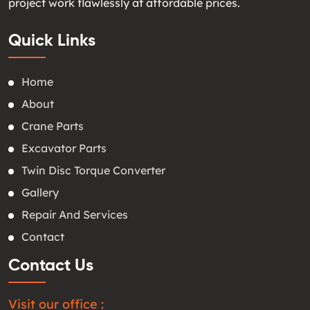
project work flawlessly at affordable prices.
Quick Links
Home
About
Crane Parts
Excavator Parts
Twin Disc Torque Converter
Gallery
Repair And Services
Contact
Contact Us
Visit our office :