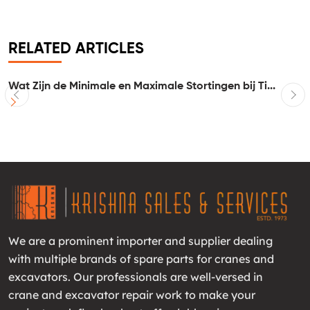
RELATED ARTICLES
Wat Zijn de Minimale en Maximale Stortingen bij Ti...
I
We are a prominent importer and supplier dealing
with multiple brands of spare parts for cranes and
excavators. Our professionals are well-versed in
crane and excavator repair work to make your