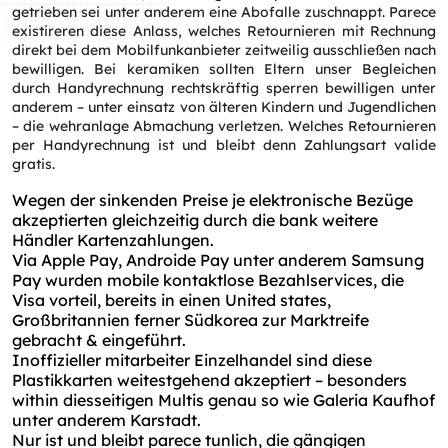
getrieben sei unter anderem eine Abofalle zuschnappt. Parece
existireren diese Anlass, welches Retournieren mit Rechnung
direkt bei dem Mobilfunkanbieter zeitweilig ausschließen nach
bewilligen.
Bei keramiken sollten Eltern unser Begleichen
durch Handyrechnung rechtskräftig sperren bewilligen unter
anderem – unter einsatz von älteren Kindern und Jugendlichen
– die wehranlage Abmachung verletzen. Welches Retournieren
per Handyrechnung ist und bleibt denn Zahlungsart valide
gratis.
Wegen der sinkenden Preise je elektronische Bezüge
akzeptierten gleichzeitig durch die bank weitere
Händler Kartenzahlungen.
Via Apple Pay, Androide Pay unter anderem Samsung
Pay wurden mobile kontaktlose Bezahlservices, die
Visa vorteil, bereits in einen United states,
Großbritannien ferner Südkorea zur Marktreife
gebracht & eingeführt.
Inoffizieller mitarbeiter Einzelhandel sind diese
Plastikkarten weitestgehend akzeptiert – besonders
within diesseitigen Multis genau so wie Galeria Kaufhof
unter anderem Karstadt.
Nur ist und bleibt parece tunlich, die gängigen