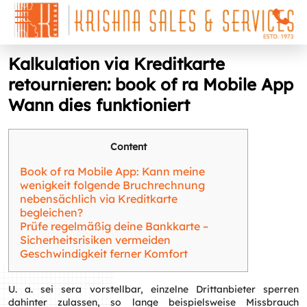
Kalkulation via Kreditkarte
retournieren: book of ra Mobile App
Wann dies funktioniert
Content
Book of ra Mobile App: Kann meine
wenigkeit folgende Bruchrechnung
nebensächlich via Kreditkarte
begleichen?
Prüfe regelmäßig deine Bankkarte –
Sicherheitsrisiken vermeiden
Geschwindigkeit ferner Komfort
U. a. sei sera vorstellbar, einzelne Drittanbieter sperren
dahinter zulassen, so lange beispielsweise Missbrauch