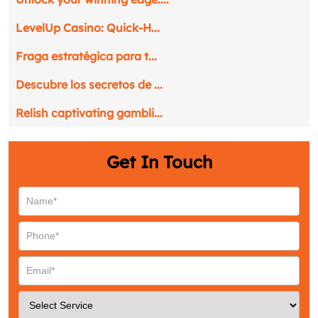
LevelUp Casino: Quick‑H...
Fraga estratégica para t...
Descubre los secretos de ...
Relish captivating gambli...
Get In Touch