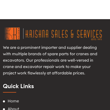
We are a prominent importer and supplier dealing
with multiple brands of spare parts for cranes and
excavators. Our professionals are well-versed in
crane and excavator repair work to make your
project work flawlessly at affordable prices.
Quick Links
Home
About