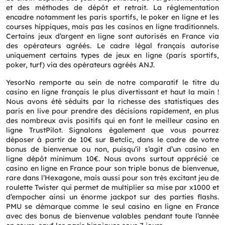
et des méthodes de dépôt et retrait. La réglementation
encadre notamment les paris sportifs, le poker en ligne et les
courses hippiques, mais pas les casinos en ligne traditionnels.
Certains jeux d’argent en ligne sont autorisés en France via
des opérateurs agréés. Le cadre légal français autorise
uniquement certains types de jeux en ligne (paris sportifs,
poker, turf) via des opérateurs agréés ANJ.
YesorNo remporte au sein de notre comparatif le titre du
casino en ligne français le plus divertissant et haut la main !
Nous avons été séduits par la richesse des statistiques des
paris en live pour prendre des décisions rapidement, en plus
des nombreux avis positifs qui en font le meilleur casino en
ligne TrustPilot. Signalons également que vous pourrez
déposer à partir de 10€ sur Betclic, dans le cadre de votre
bonus de bienvenue ou non, puisqu’il s’agit d’un casino en
ligne dépôt minimum 10€. Nous avons surtout apprécié ce
casino en ligne en France pour son triple bonus de bienvenue,
rare dans l’Hexagone, mais aussi pour son très excitant jeu de
roulette Twister qui permet de multiplier sa mise par x1000 et
d’empocher ainsi un énorme jackpot sur des parties flashs.
PMU se démarque comme le seul casino en ligne en France
avec des bonus de bienvenue valables pendant toute l’année