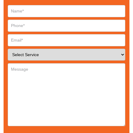
Request a CallBack
Name
*
Email
*
Phone
*
Service
*
Message
*