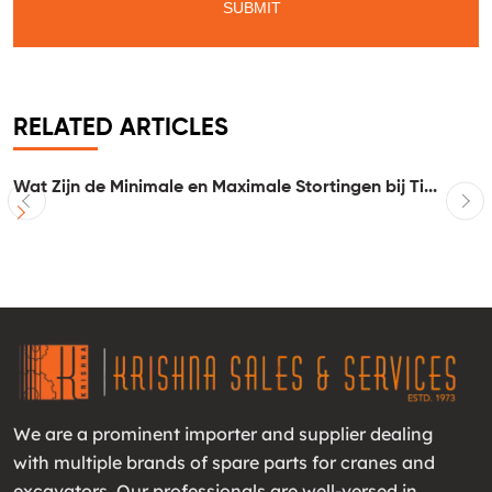
RELATED ARTICLES
Wat Zijn de Minimale en Maximale Stortingen bij Ti...
I
We are a prominent importer and supplier dealing
with multiple brands of spare parts for cranes and
excavators. Our professionals are well-versed in