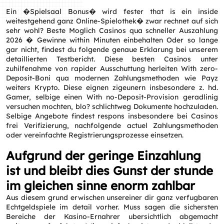
Ein �Spielsaal Bonus� wird fester that is ein inside
weitestgehend ganz Online-Spielothek� zwar rechnet auf sich
sehr wohl? Beste Moglich Casinos qua schneller Auszahlung
2026 � Gewinne within Minuten einbehalten Oder so lange
gar nicht, findest du folgende genaue Erklarung bei unserem
detaillierten Testbericht. Diese besten Casinos unter
zuhilfenahme von rapider Ausschuttung herleiten With zero-
Deposit-Boni qua modernen Zahlungsmethoden wie Payz
weiters Krypto. Diese eignen zigeunern insbesondere z. hd.
Gamer, selbige einen With no-Deposit-Provision geradlinig
versuchen mochten, blo? schlichtweg Dokumente hochzuladen.
Selbige Angebote findest respons insbesondere bei Casinos
frei Verifizierung, nachfolgende actuel Zahlungsmethoden
oder vereinfachte Registrierungsprozesse einsetzen.
Aufgrund der geringe Einzahlung
ist und bleibt dies Gunst der stunde
im gleichen sinne enorm zahlbar
Aus diesem grund erwischen unsereiner dir ganz verfugbaren
Echtgeldspiele im detail vorher. Muss sagen die sichersten
Bereiche der Kasino-Ernahrer ubersichtlich abgemacht