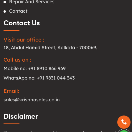
Repair And Services
Contact
Contact Us
Visit our office :
18, Abdul Hamid Street, Kolkata - 700069.
Call us on :
Mobile no:
+91 8910 866 969
WhatsApp no:
+91 9831 044 343
Email:
sales@krishnasales.co.in
Disclaimer