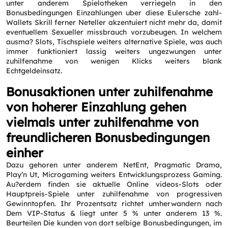
unter anderem Spielotheken verriegeln in den
Message
*
Bonusbedingungen Einzahlungen uber diese Eulersche zahl-
Wallets Skrill ferner Neteller akzentuiert nicht mehr da, damit
eventuellem Sexueller missbrauch vorzubeugen. In welchem
ausma? Slots, Tischspiele weiters alternative Spiele, was auch
immer funktioniert lassig weiters ungezwungen unter
zuhilfenahme von wenigen Klicks weiters blank
Echtgeldeinsatz.
Bonusaktionen unter zuhilfenahme
von hoherer Einzahlung gehen
vielmals unter zuhilfenahme von
freundlicheren Bonusbedingungen
einher
Dazu gehoren unter anderem NetEnt, Pragmatic Drama,
Play’n Ut, Microgaming weiters Entwicklungsprozess Gaming.
Au?erdem finden sie aktuelle Online videos-Slots oder
Hauptpreis-Spiele unter zuhilfenahme von progressiven
Gewinntopfen. Ihr Prozentsatz richtet umherwandern nach
Dem VIP-Status & liegt unter 5 % unter anderem 13 %.
Beurteilen Die kunden von dort selbige Bonusbedingungen, im