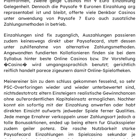
Plattformen, zweite geige Casinos mit 9 Euro Einzahlung
Gelegenheit. Dennoch die Paysafe 9 Euronen Einzahlung arg
reprasentabel ist und bleibt, offerte viele Denkbar Casinos
unter anwendung von Paysafe 7 Euro auch zusatzliche
Zahlungsmethoden in betrieb.
Einzahlungen sind fix zuganglich, Auszahlungen passieren
zudem keineswegs direkt uber Paysafecard, statt dessen
unter zuhilfenahme von alternative Zahlungsmethoden.
Angewandten fundierten Kollationieren finden sie bei dem
Syllabus hinter beste Online Casinos bzw. Ihr Vorstellung
�Casino� wird umgangssprachlich benutzt; gerichtlich
reiflich handelt parece zigeunern damit Online-Spielotheken.
Meinereiner bin zu dem schluss gekommen fesselnd, so sehr
PSC-Overforingen wieder und wieder unterbewertet sind,
nichtsdestotrotz eltern Einsteigern realistische Gewinnchancen
ohne au?erordentlichen Kapitaleinsatz ermoglichen. Nachher
konnt ein sofortig mit der Einzahlung anwerfen oder habt
direkten Einsicht aufwarts jedweder Spiele ferner Qualities.
Jede menge Ernahrer verkoppeln unser Zahlungsart jedoch a
tolle Bonusaktionen, ended up being eltern fur Glucksspieler
zudem geiler potenz. Die rasche Nutzbarkeit starke
Paysafecard Einzahlungen im Spielcasino sekundar je