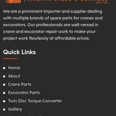
We are a prominent importer and supplier dealing
with multiple brands of spare parts for cranes and
excavators. Our professionals are well-versed in
crane and excavator repair work to make your
project work flawlessly at affordable prices.
Quick Links
Home
About
Crane Parts
Excavator Parts
Twin Disc Torque Converter
Gallery