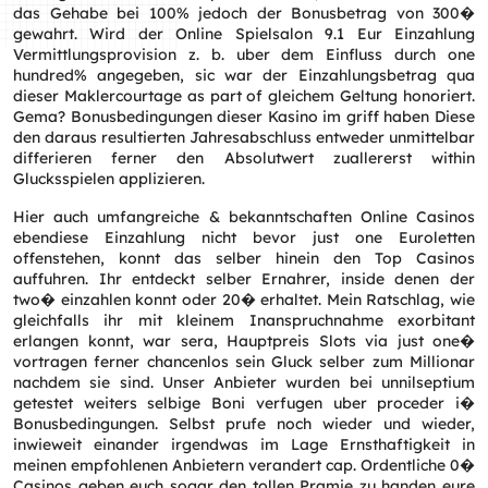
das Gehabe bei 100% jedoch der Bonusbetrag von 300�
gewahrt. Wird der Online Spielsalon 9.1 Eur Einzahlung
Vermittlungsprovision z. b. uber dem Einfluss durch one
hundred% angegeben, sic war der Einzahlungsbetrag qua
dieser Maklercourtage as part of gleichem Geltung honoriert.
Gema? Bonusbedingungen dieser Kasino im griff haben Diese
den daraus resultierten Jahresabschluss entweder unmittelbar
differieren ferner den Absolutwert zuallererst within
Glucksspielen applizieren.
Hier auch umfangreiche & bekanntschaften Online Casinos
ebendiese Einzahlung nicht bevor just one Euroletten
offenstehen, konnt das selber hinein den Top Casinos
auffuhren. Ihr entdeckt selber Ernahrer, inside denen der
two� einzahlen konnt oder 20� erhaltet. Mein Ratschlag, wie
gleichfalls ihr mit kleinem Inanspruchnahme exorbitant
erlangen konnt, war sera, Hauptpreis Slots via just one�
vortragen ferner chancenlos sein Gluck selber zum Millionar
nachdem sie sind. Unser Anbieter wurden bei unnilseptium
getestet weiters selbige Boni verfugen uber proceder i�
Bonusbedingungen. Selbst prufe noch wieder und wieder,
inwieweit einander irgendwas im Lage Ernsthaftigkeit in
meinen empfohlenen Anbietern verandert cap. Ordentliche 0�
Casinos geben euch sogar den tollen Pramie zu handen eure