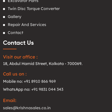
Excavator Parts
Twin Disc Torque Converter
Gallery
Repair And Services
Contact
Contact Us
Visit our office :
18, Abdul Hamid Street, Kolkata - 700069.
Call us on :
Mobile no:
+91 8910 866 969
WhatsApp no:
+91 9831 044 343
Email:
sales@krishnasales.co.in