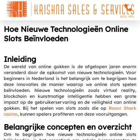
Hoe Nieuwe Technologieën Online
Slots Beïnvloeden
Inleiding
De wereld van online gokken is de afgelopen jaren enorm
veranderd door de opkomst van nieuwe technologieën. Voor
beginners in Nederland is het belangrijk om te begrijpen hoe
deze innovaties de manier waarop we online slots spelen
beïnvloeden. Nieuwe technologieën zoals virtual reality,
blockchain en kunstmatige intelligentie hebben een grote
impact op de gebruikerservaring en de veiligheid van online
gokken. Bij het spelen van slots zoals die op
Razor Shark
casino
, kunnen spelers profiteren van deze vooruitgangen.
Belangrijke concepten en overzicht
Om te begrijpen hoe nieuwe technologieën online slots