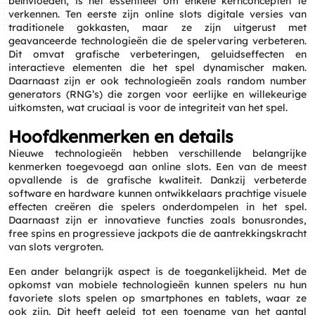
beïnvloeden, is het essentieel om enkele kernconcepten te
verkennen. Ten eerste zijn online slots digitale versies van
traditionele gokkasten, maar ze zijn uitgerust met
geavanceerde technologieën die de spelervaring verbeteren.
Dit omvat grafische verbeteringen, geluidseffecten en
interactieve elementen die het spel dynamischer maken.
Daarnaast zijn er ook technologieën zoals random number
generators (RNG’s) die zorgen voor eerlijke en willekeurige
uitkomsten, wat cruciaal is voor de integriteit van het spel.
Hoofdkenmerken en details
Nieuwe technologieën hebben verschillende belangrijke
kenmerken toegevoegd aan online slots. Een van de meest
opvallende is de grafische kwaliteit. Dankzij verbeterde
software en hardware kunnen ontwikkelaars prachtige visuele
effecten creëren die spelers onderdompelen in het spel.
Daarnaast zijn er innovatieve functies zoals bonusrondes,
free spins en progressieve jackpots die de aantrekkingskracht
van slots vergroten.
Een ander belangrijk aspect is de toegankelijkheid. Met de
opkomst van mobiele technologieën kunnen spelers nu hun
favoriete slots spelen op smartphones en tablets, waar ze
ook zijn. Dit heeft geleid tot een toename van het aantal