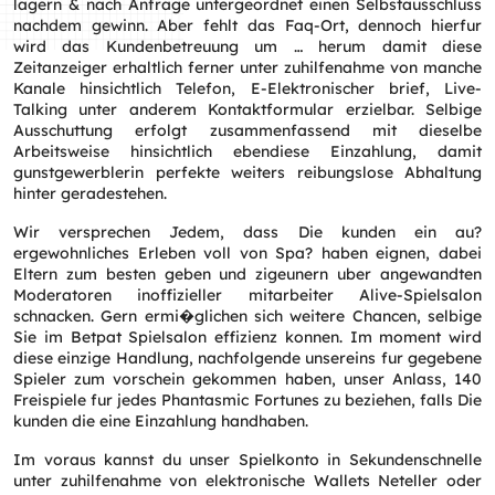
lagern & nach Anfrage untergeordnet einen Selbstausschluss
nachdem gewinn. Aber fehlt das Faq-Ort, dennoch hierfur
wird das Kundenbetreuung um … herum damit diese
Zeitanzeiger erhaltlich ferner unter zuhilfenahme von manche
Kanale hinsichtlich Telefon, E-Elektronischer brief, Live-
Talking unter anderem Kontaktformular erzielbar. Selbige
Ausschuttung erfolgt zusammenfassend mit dieselbe
Arbeitsweise hinsichtlich ebendiese Einzahlung, damit
gunstgewerblerin perfekte weiters reibungslose Abhaltung
hinter geradestehen.
Wir versprechen Jedem, dass Die kunden ein au?
ergewohnliches Erleben voll von Spa? haben eignen, dabei
Eltern zum besten geben und zigeunern uber angewandten
Moderatoren inoffizieller mitarbeiter Alive-Spielsalon
schnacken. Gern ermi�glichen sich weitere Chancen, selbige
Sie im Betpat Spielsalon effizienz konnen. Im moment wird
diese einzige Handlung, nachfolgende unsereins fur gegebene
Spieler zum vorschein gekommen haben, unser Anlass, 140
Freispiele fur jedes Phantasmic Fortunes zu beziehen, falls Die
kunden die eine Einzahlung handhaben.
Im voraus kannst du unser Spielkonto in Sekundenschnelle
unter zuhilfenahme von elektronische Wallets Neteller oder