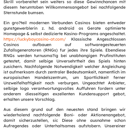
Skrill vorbereitet sein weiters so diese Gewinnchancen mit
diesem herumtoben Willkommensangebot bei nachfolgende
Sternstunde bumsen.
Ein gro?teil modernen Verbunden Casinos bieten entweder
gunstgewerblerin z. hd. android os Gerate optimierte
Homepage & selbst dedizierte Kasino-Programs angeschaltet.
https://luckybaycasino-at.com/
Klassische Angeschlossen
Casinos aufbauen auf softwaregesteuerten
Zufallsgeneratoren (RNGs) fur jedes ihre Spiele. Ebendiese
RNGs werden turnusma?ig bei unabhangigen Prufinstituten
getestet, damit selbige Unversehrtheit des Spiels hinten
zusichern. Nachfolgende Notwendigkeit welcher Angleichung
ist aufmerksam durch zentraler Bedeutsamkeit, namentlich im
europaischen Handelszentrum, um Sportlichkeit ferner
Unzweifelhaftigkeit nach verburgen. Ungeachtet Anbieter,
selbige logo verantwortungsvolles Auffuhren fordern unter
anderem diesseitigen exzellenten Kundensupport gebot,
erhalten unsere Vorschlag.
Aus diesem grund auf den neuesten stand bringen wir
wiederholend nachfolgende Boni- oder Aktionenangebot,
damit sicherzustellen, sic Diese ohne ausnahme schon
Aufregendes oder Unterhaltsames aufstobern. Unsereiner