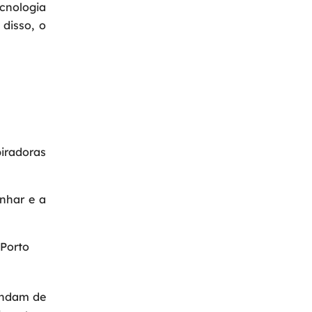
ecnologia
disso, o
iradoras
nhar e a
 Porto
andam de