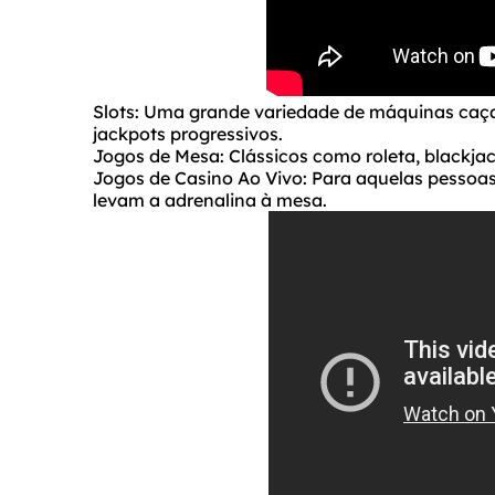
Slots: Uma grande variedade de máquinas caça
jackpots progressivos.
Jogos de Mesa: Clássicos como roleta, blackjac
Jogos de Casino Ao Vivo: Para aquelas pessoas
levam a adrenalina à mesa.