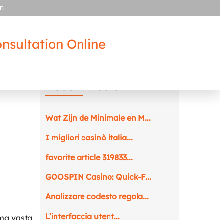
in
nsultation Online
Recent Posts
Wat Zijn de Minimale en M...
I migliori casinò italia...
favorite article 319833...
GOOSPIN Casino: Quick‑F...
Analizzare codesto regola...
L’interfaccia utent...
uma vasta