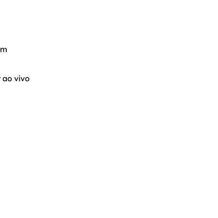
om
 ao vivo
Back