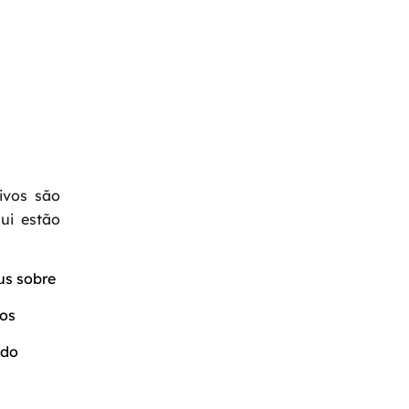
ivos são
ui estão
us sobre
 os
ndo