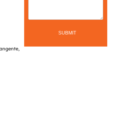
angente,