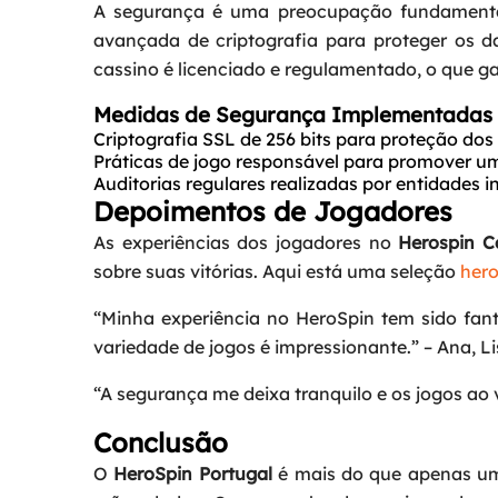
A segurança é uma preocupação fundamenta
avançada de criptografia para proteger os d
cassino é licenciado e regulamentado, o que g
Medidas de Segurança Implementadas
Criptografia SSL de 256 bits para proteção dos
Práticas de jogo responsável para promover u
Auditorias regulares realizadas por entidades i
Depoimentos de Jogadores
As experiências dos jogadores no
Herospin C
sobre suas vitórias. Aqui está uma seleção
her
“Minha experiência no HeroSpin tem sido fa
variedade de jogos é impressionante.” – Ana, L
“A segurança me deixa tranquilo e os jogos ao v
Conclusão
O
HeroSpin Portugal
é mais do que apenas um