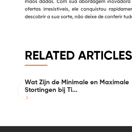
mãos dadas. Com sua abordagem inovadora a
ofertas irresistíveis, ele conquistou rapida
descobrir a sua sorte, não deixe de conferir tud
RELATED ARTICLES
bre
Wat Zijn de Minimale en Maximale
Stortingen bij Ti...