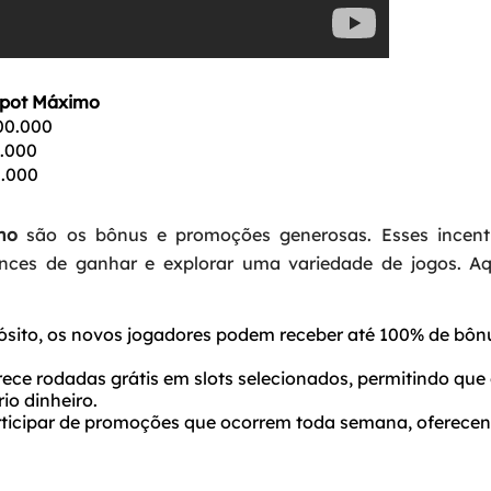
Phone
*
pot Máximo
Service
*
00.000
.000
.000
Message
*
no
são os bônus e promoções generosas. Esses incent
nces de ganhar e explorar uma variedade de jogos. Aq
ósito, os novos jogadores podem receber até 100% de bôn
ce rodadas grátis em slots selecionados, permitindo que
io dinheiro.
ticipar de promoções que ocorrem toda semana, oferece