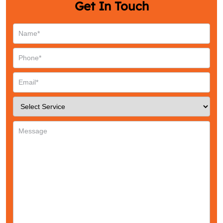
Get In Touch
Email
*
Phone
*
Service
*
Message
*