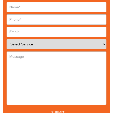
Request a CallBack
Name
*
Email
*
Phone
*
Service
*
Message
*