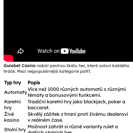
Gunsbet Casino
nabízí pestrou škálu her, které osloví každého
hráče. Mezi nejpopulárnější kategorie patří:
Typ hry
Popis
Více než 1000 různých automatů s různými
Automaty
tématy a bonusovými funkcemi.
Karetní
Tradiční karetní hry jako blackjack, poker a
hry
baccarat.
Živé
Skvělý zážitek z hraní proti živému dealerovi
kasino
v reálném čase.
Možnost zahrát si různé varianty rulet a
Stolní hry
dalších stolních her.