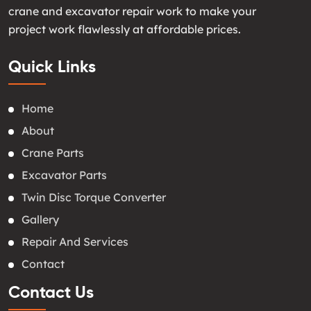
crane and excavator repair work to make your
project work flawlessly at affordable prices.
Quick Links
Home
About
Crane Parts
Excavator Parts
Twin Disc Torque Converter
Gallery
Repair And Services
Contact
Contact Us