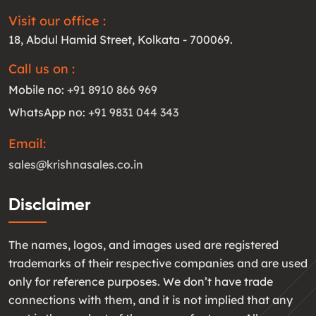
Visit our office :
18, Abdul Hamid Street, Kolkata - 700069.
Call us on :
Mobile no:
+91 8910 866 969
WhatsApp no:
+91 9831 044 343
Email:
sales@krishnasales.co.in
Disclaimer
The names, logos, and images used are registered
trademarks of their respective companies and are used
only for reference purposes. We don’t have trade
connections with them, and it is not implied that any