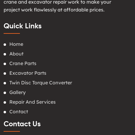
crane and excavator repair work to make your
project work flawlessly at affordable prices.
Quick Links
Home
About
Crane Parts
Excavator Parts
Twin Disc Torque Converter
Gallery
Repair And Services
Contact
Contact Us