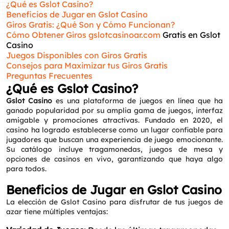
¿Qué es Gslot Casino?
Beneficios de Jugar en Gslot Casino
Giros Gratis: ¿Qué Son y Cómo Funcionan?
Cómo Obtener Giros
gslotcasinoar.com
Gratis en Gslot
Casino
Juegos Disponibles con Giros Gratis
Consejos para Maximizar tus Giros Gratis
Preguntas Frecuentes
¿Qué es Gslot Casino?
Gslot Casino
es una plataforma de juegos en línea que ha
ganado popularidad por su amplia gama de juegos, interfaz
amigable y promociones atractivas. Fundado en 2020, el
casino ha logrado establecerse como un lugar confiable para
jugadores que buscan una experiencia de juego emocionante.
Su catálogo incluye tragamonedas, juegos de mesa y
opciones de casinos en vivo, garantizando que haya algo
para todos.
Beneficios de Jugar en Gslot Casino
La elección de Gslot Casino para disfrutar de tus juegos de
azar tiene múltiples ventajas: