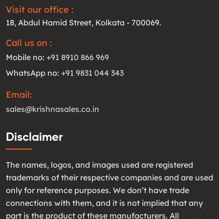
Visit our office :
18, Abdul Hamid Street, Kolkata - 700069.
Call us on :
Mobile no:
+91 8910 866 969
WhatsApp no:
+91 9831 044 343
Email:
sales@krishnasales.co.in
Disclaimer
The names, logos, and images used are registered
trademarks of their respective companies and are used
only for reference purposes. We don’t have trade
connections with them, and it is not implied that any
part is the product of these manufacturers. All