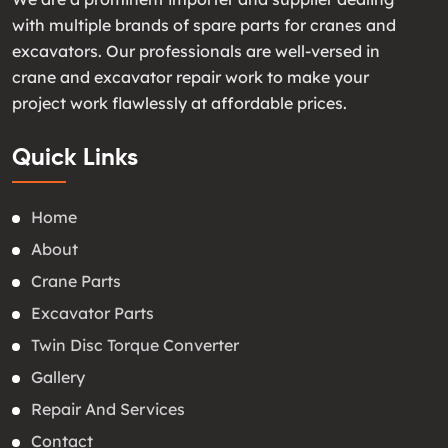
with multiple brands of spare parts for cranes and
excavators. Our professionals are well-versed in
crane and excavator repair work to make your
project work flawlessly at affordable prices.
Quick Links
Home
About
Crane Parts
Excavator Parts
Twin Disc Torque Converter
Gallery
Repair And Services
Contact