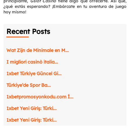
principiante,
Gslot Casino
tiene algo que ofrecerte. Así que,
¿qué estás esperando? ¡Embárcate en tu aventura de juego
hoy mismo!
Recent Posts
Wat Zijn de Minimale en M...
I migliori casinò italia...
1xbet Türkiye Güncel Gi...
Türkiye’de Spor Ba...
1xbetpromosyonkodu.com İ...
1xbet Yeni Giriş: Türki...
1xbet Yeni Giriş: Türki...
Request a CallBack