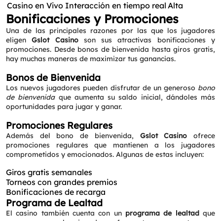
Casino en Vivo
Interacción en tiempo real
Alta
Bonificaciones y Promociones
Una de las principales razones por las que los jugadores
eligen
Gslot Casino
son sus atractivas bonificaciones y
promociones. Desde bonos de bienvenida hasta giros gratis,
hay muchas maneras de maximizar tus ganancias.
Bonos de Bienvenida
Los nuevos jugadores pueden disfrutar de un generoso
bono
de bienvenida
que aumenta su saldo inicial, dándoles más
oportunidades para jugar y ganar.
Promociones Regulares
Además del bono de bienvenida,
Gslot Casino
ofrece
promociones regulares que mantienen a los jugadores
comprometidos y emocionados. Algunas de estas incluyen:
Giros gratis semanales
Torneos con grandes premios
Bonificaciones de recarga
Programa de Lealtad
El casino también cuenta con un
programa de lealtad
que