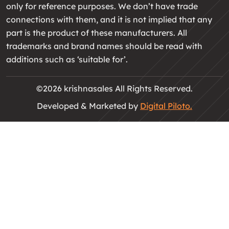
only for reference purposes. We don’t have trade
connections with them, and it is not implied that any
part is the product of these manufacturers. All
trademarks and brand names should be read with
additions such as ‘suitable for’.
©2026 krishnasales All Rights Reserved.
Developed & Marketed by
Digital Piloto.