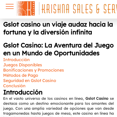
Gslot casino un viaje audaz hacia la
fortuna y la diversión infinita
Gslot Casino: La Aventura del Juego
en un Mundo de Oportunidades
Introducción
Juegos Disponibles
Bonificaciones y Promociones
Métodos de Pago
Seguridad en Gslot Casino
Conclusión
Introducción
En el vasto universo de los casinos en línea,
Gslot Casino
se
destaca como un destino emocionante para los amantes del
juego. Con una amplia variedad de opciones que van desde
tragamonedas hasta juegos de mesa, este casino en línea ha