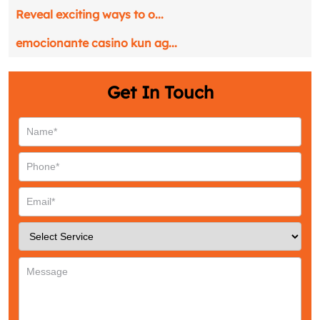
Reveal exciting ways to o...
emocionante casino kun ag...
Get In Touch