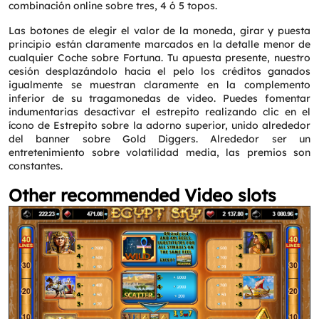
combinación online sobre tres, 4 ó 5 topos.
Las botones de elegir el valor de la moneda, girar y puesta
principio están claramente marcados en la detalle menor de
cualquier Coche sobre Fortuna. Tu apuesta presente, nuestro
cesión desplazándolo hacia el pelo los créditos ganados
igualmente se muestran claramente en la complemento
inferior de su tragamonedas de video. Puedes fomentar
indumentarias desactivar el estrepito realizando clic en el
ícono de Estrepito sobre la adorno superior, unido alrededor
del banner sobre Gold Diggers. Alrededor ser un
entretenimiento sobre volatilidad media, las premios son
constantes.
Other recommended Video slots