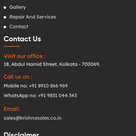
Gallery
Repair And Services
Contact
Contact Us
Visit our office :
18, Abdul Hamid Street, Kolkata - 700069.
Call us on :
Mobile no:
+91 8910 866 969
WhatsApp no:
+91 9831 044 343
Email:
sales@krishnasales.co.in
Disclaimer