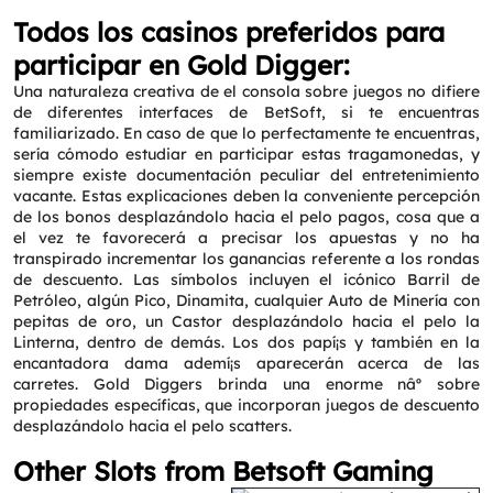
Todos los casinos preferidos para
participar en Gold Digger:
Una naturaleza creativa de el consola sobre juegos no difiere
de diferentes interfaces de BetSoft, si te encuentras
familiarizado. En caso de que lo perfectamente te encuentras,
serí­a cómodo estudiar en participar estas tragamonedas, y
siempre existe documentación peculiar del entretenimiento
vacante. Estas explicaciones deben la conveniente percepción
de los bonos desplazándolo hacia el pelo pagos, cosa que a
el vez te favorecerá a precisar los apuestas y no ha
transpirado incrementar los ganancias referente a los rondas
de descuento. Las símbolos incluyen el icónico Barril de
Petróleo, algún Pico, Dinamita, cualquier Auto de Minería con
pepitas de oro, un Castor desplazándolo hacia el pelo la
Linterna, dentro de demás. Los dos papí¡s y también en la
encantadora dama ademí¡s aparecerán acerca de las
carretes. Gold Diggers brinda una enorme nâº sobre
propiedades específicas, que incorporan juegos de descuento
desplazándolo hacia el pelo scatters.
Other Slots from Betsoft Gaming