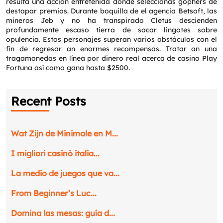
resulta una acción entretenida donde seleccionas gophers de
destapar premios. Durante boquilla de el agencia Betsoft, las
mineros Jeb y no ha transpirado Cletus descienden
Message
*
profundamente escaso tierra de sacar lingotes sobre
opulencia. Estos personajes superan varios obstáculos con el
fin de regresar an enormes recompensas. Tratar an una
tragamonedas en línea por dinero real acerca de casino Play
Fortuna así­ como gana hasta $2500.
Recent Posts
Wat Zijn de Minimale en M...
I migliori casinò italia...
La medio de juegos que va...
From Beginner’s Luc...
Domina las mesas: guía d...