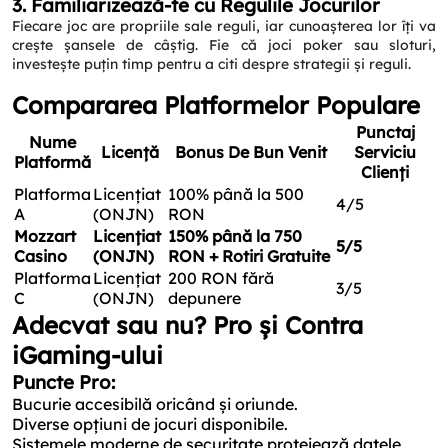
3. Familiarizează-te cu Regulile Jocurilor
Fiecare joc are propriile sale reguli, iar cunoașterea lor îți va
crește șansele de câștig. Fie că joci poker sau sloturi,
investește puțin timp pentru a citi despre strategii și reguli.
Compararea Platformelor Populare
Punctaj
Nume
Licență
Bonus De Bun Venit
Serviciu
Platformă
Clienți
Platforma
Licențiat
100% până la 500
4/5
A
(ONJN)
RON
Mozzart
Licențiat
150% până la 750
5/5
Casino
(ONJN)
RON + Rotiri Gratuite
Platforma
Licențiat
200 RON fără
3/5
C
(ONJN)
depunere
Adecvat sau nu? Pro și Contra
iGaming-ului
Puncte Pro:
Bucurie accesibilă oricând și oriunde.
Diverse opțiuni de jocuri disponibile.
Sistemele moderne de securitate protejează datele