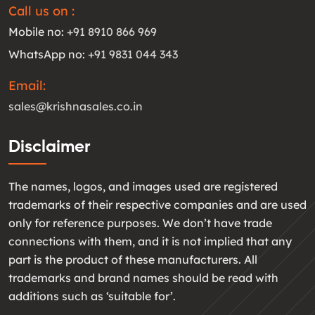
Call us on :
Mobile no:
+91 8910 866 969
WhatsApp no:
+91 9831 044 343
Email:
sales@krishnasales.co.in
Disclaimer
The names, logos, and images used are registered
trademarks of their respective companies and are used
only for reference purposes. We don’t have trade
connections with them, and it is not implied that any
part is the product of these manufacturers. All
trademarks and brand names should be read with
additions such as ‘suitable for’.