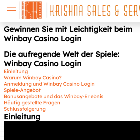
Gewinnen Sie mit Leichtigkeit beim
Winbay Casino Login
Die aufregende Welt der Spiele:
Winbay Casino Login
Einleitung
Warum Winbay Casino?
Anmeldung und Winbay Casino Login
Spiele-Angebot
Bonusangebote und das Winbay-Erlebnis
Häufig gestellte Fragen
Schlussfolgerung
Einleitung