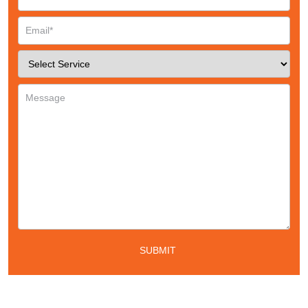
Phone
*
Service
*
Message
*