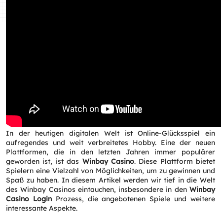
In der heutigen digitalen Welt ist Online-Glücksspiel ein
aufregendes und weit verbreitetes Hobby. Eine der neuen
Plattformen, die in den letzten Jahren immer populärer
geworden ist, ist das
Winbay Casino
. Diese Plattform bietet
Spielern eine Vielzahl von Möglichkeiten, um zu gewinnen und
Spaß zu haben. In diesem Artikel werden wir tief in die Welt
des Winbay Casinos eintauchen, insbesondere in den
Winbay
Casino Login
Prozess, die angebotenen Spiele und weitere
interessante Aspekte.