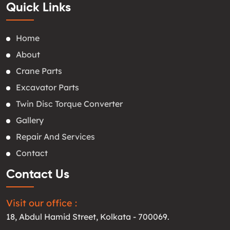
Quick Links
Home
About
Crane Parts
Excavator Parts
Twin Disc Torque Converter
Gallery
Repair And Services
Contact
Contact Us
Visit our office :
18, Abdul Hamid Street, Kolkata - 700069.