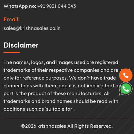
WhatsApp no:
+91 9831 044 343
Email:
sales@krishnasales.co.in
Disclaimer
The names, logos, and images used are registered
trademarks of their respective companies and are used
only for reference purposes. We don’t have trade
connections with them, and it is not implied that any
part is the product of these manufacturers. All
trademarks and brand names should be read with
additions such as ‘suitable for’.
©2026 krishnasales All Rights Reserved.