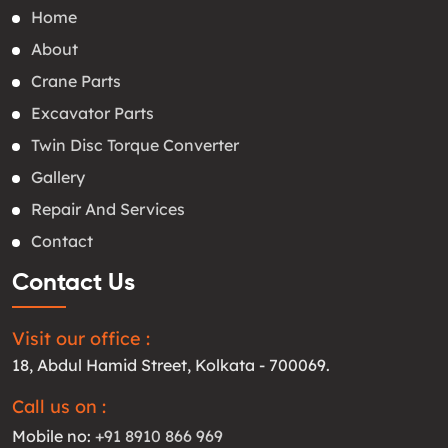
Home
About
Crane Parts
Excavator Parts
Twin Disc Torque Converter
Gallery
Repair And Services
Contact
Contact Us
Visit our office :
18, Abdul Hamid Street, Kolkata - 700069.
Call us on :
Mobile no:
+91 8910 866 969