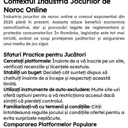
Contextul Industria Jocurilor de
Noroc Online
Industria jocurilor de noroc online a crescut exponential din
2020 până în prezent. Aceasta aduce beneficii economice
semnificative, dar și provocări legate de reglementare și
protecția consumatorilor. În România, legislația este tot mai
strictă, având ca scop protejarea jucătorilor și asigurarea
unui mediu de joc sigur.
Sfaturi Practice pentru Jucători
Cercetați platformele:
Înainte de a vă înscrie pe un site,
verificați recenziile și licențele acestuia.
Stabiliți un buget:
Decideți cât sunteți dispus să
cheltuiți înainte de a începe și respectați această
limită.
Utilizați instrumente de auto-excludere:
Multe site-uri
oferă opțiuni pentru a vă restricționa accesul dacă
simțiți că pierdeți controlul.
Familiarizați-vă cu termenii și condițiile:
Citiți
întotdeauna regulile jocului și condițiile ofertei pentru a
evita surprizele neplăcute.
Compararea Platformelor Populare