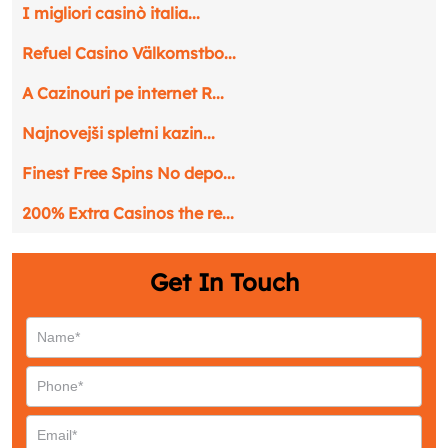
I migliori casinò italia...
Refuel Casino Välkomstbo...
Request a CallBack
Name
*
A Cazinouri pe internet R...
Najnovejši spletni kazin...
Email
*
Finest Free Spins No depo...
200% Extra Casinos the re...
Phone
*
Get In Touch
Service
*
Message
*