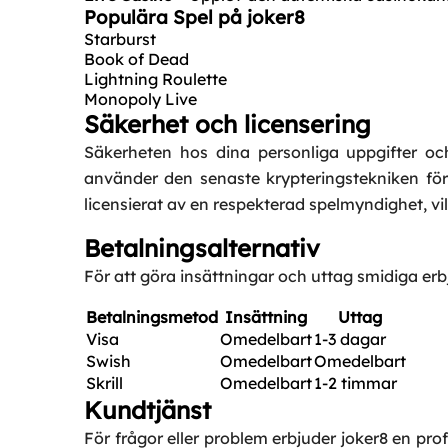
Populära Spel på joker8
Starburst
Book of Dead
Lightning Roulette
Monopoly Live
Säkerhet och licensering
Säkerheten hos dina personliga uppgifter oc
använder den senaste krypteringstekniken för 
licensierat av en respekterad spelmyndighet, vi
Betalningsalternativ
För att göra insättningar och uttag smidiga erb
Betalningsmetod
Insättning
Uttag
Visa
Omedelbart
1-3 dagar
Swish
Omedelbart
Omedelbart
Skrill
Omedelbart
1-2 timmar
Kundtjänst
För frågor eller problem erbjuder joker8 en pro