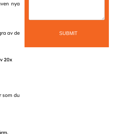
 även nya
gra av de
av 20x
er som du
Back
rm.