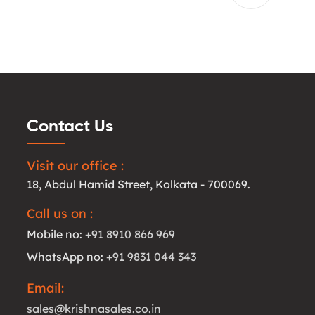
Contact Us
Visit our office :
18, Abdul Hamid Street, Kolkata - 700069.
Call us on :
Mobile no:
+91 8910 866 969
WhatsApp no:
+91 9831 044 343
Email:
sales@krishnasales.co.in