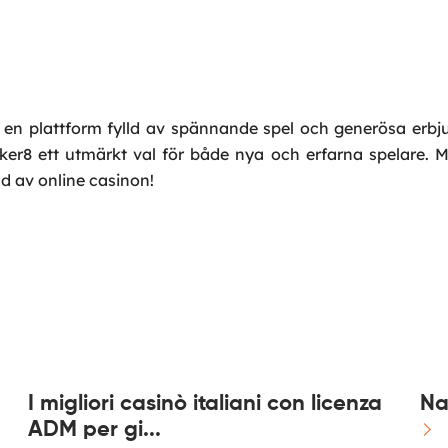
en plattform fylld av spännande spel och generösa erbj
er8 ett utmärkt val för både nya och erfarna spelare. M
ld av online casinon!
I migliori casinò italiani con licenza
Naj
ADM per gi...