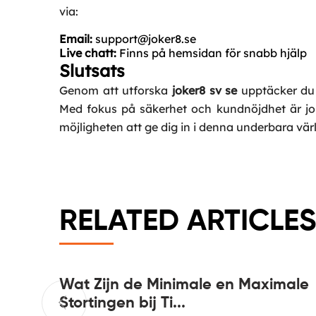
via:
Email:
support@joker8.se
Live chatt:
Finns på hemsidan för snabb hjälp
Slutsats
Genom att utforska
joker8 sv se
upptäcker du 
Med fokus på säkerhet och kundnöjdhet är jok
möjligheten att ge dig in i denna underbara vär
RELATED ARTICLES
Wat Zijn de Minimale en Maximale
Stortingen bij Ti...