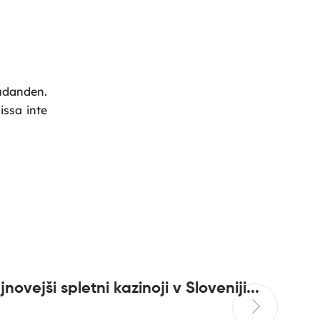
udanden.
issa inte
novejši spletni kazinoji v Sloveniji...
Finest F
five-hun