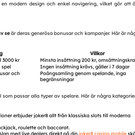
 en modern design och enkel navigering, vilket gör att
sv se
är deras generösa bonusar och kampanjer. Här är nå
g
Villkor
l 3000 kr
Minsta insättning 200 kr, omsättningskr
 spel
Ingen insättning krävs, gäller i 7 dagar
usar och
Poängsamling genom spelande, inga
begränsningar
el som passar alla typer av spelare. Här är några kategori
Request a Call
er erbjuder joker8 allt från klassiska slots till moderna
Name
*
ckjack, roulette och baccarat.
lan med live dealers direkt på din
joker8 casino mobile
skä