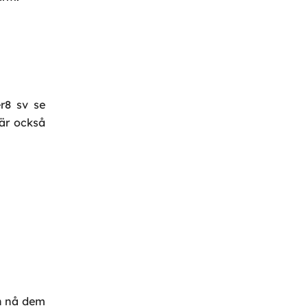
r8 sv se
 är också
an nå dem