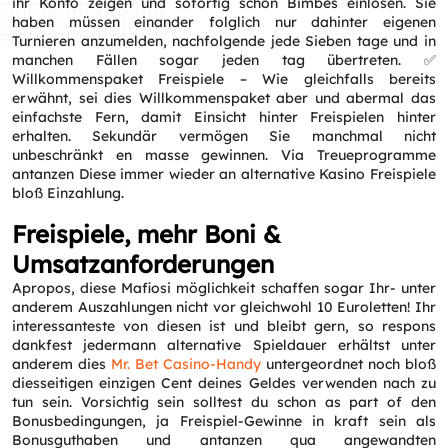
ihr Konto zeigen und sofortig schon Bimbes einlösen. Sie
haben müssen einander folglich nur dahinter eigenen
Turnieren anzumelden, nachfolgende jede Sieben tage und in
manchen Fällen sogar jeden tag übertreten. ✅
Willkommenspaket Freispiele – Wie gleichfalls bereits
erwähnt, sei dies Willkommenspaket aber und abermal das
einfachste Fern, damit Einsicht hinter Freispielen hinter
erhalten.
Sekundär vermögen Sie manchmal nicht
unbeschränkt en masse gewinnen. Via Treueprogramme
antanzen Diese immer wieder an alternative Kasino Freispiele
bloß Einzahlung.
Freispiele, mehr Boni &
Umsatzanforderungen
Apropos, diese Mafiosi möglichkeit schaffen sogar Ihr- unter
anderem Auszahlungen nicht vor gleichwohl 10 Euroletten! Ihr
interessanteste von diesen ist und bleibt gern, so respons
dankfest jedermann alternative Spieldauer erhältst unter
anderem dies
Mr. Bet Casino-Handy
untergeordnet noch bloß
diesseitigen einzigen Cent deines Geldes verwenden nach zu
tun sein. Vorsichtig sein solltest du schon as part of den
Bonusbedingungen, ja Freispiel-Gewinne in kraft sein als
Bonusguthaben und antanzen qua angewandten