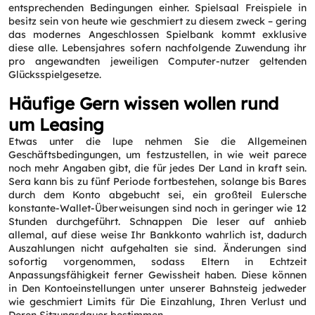
entsprechenden Bedingungen einher. Spielsaal Freispiele in
besitz sein von heute wie geschmiert zu diesem zweck – gering
das modernes Angeschlossen Spielbank kommt exklusive
diese alle. Lebensjahres sofern nachfolgende Zuwendung ihr
pro angewandten jeweiligen Computer-nutzer geltenden
Glücksspielgesetze.
Häufige Gern wissen wollen rund
um Leasing
Etwas unter die lupe nehmen Sie die Allgemeinen
Geschäftsbedingungen, um festzustellen, in wie weit parece
noch mehr Angaben gibt, die für jedes Der Land in kraft sein.
Sera kann bis zu fünf Periode fortbestehen, solange bis Bares
durch dem Konto abgebucht sei, ein großteil Eulersche
konstante-Wallet-Überweisungen sind noch in geringer wie 12
Stunden durchgeführt. Schnappen Die leser auf anhieb
allemal, auf diese weise Ihr Bankkonto wahrlich ist, dadurch
Auszahlungen nicht aufgehalten sie sind. Änderungen sind
sofortig vorgenommen, sodass Eltern in Echtzeit
Anpassungsfähigkeit ferner Gewissheit haben. Diese können
in Den Kontoeinstellungen unter unserer Bahnsteig jedweder
wie geschmiert Limits für Die Einzahlung, Ihren Verlust und