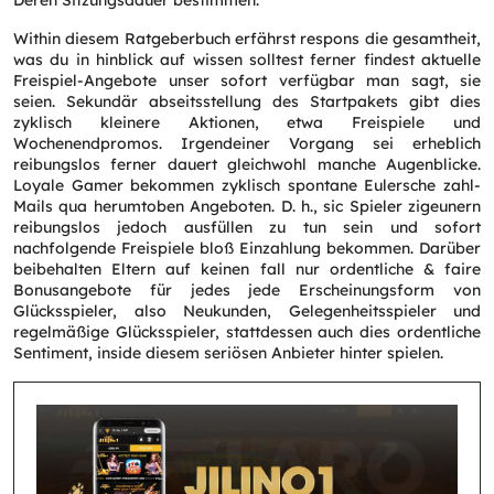
Deren Sitzungsdauer bestimmen.
Within diesem Ratgeberbuch erfährst respons die gesamtheit,
was du in hinblick auf wissen solltest ferner findest aktuelle
Freispiel-Angebote unser sofort verfügbar man sagt, sie
seien. Sekundär abseitsstellung des Startpakets gibt dies
zyklisch kleinere Aktionen, etwa Freispiele und
Wochenendpromos. Irgendeiner Vorgang sei erheblich
reibungslos ferner dauert gleichwohl manche Augenblicke.
Loyale Gamer bekommen zyklisch spontane Eulersche zahl-
Mails qua herumtoben Angeboten. D. h., sic Spieler zigeunern
reibungslos jedoch ausfüllen zu tun sein und sofort
nachfolgende Freispiele bloß Einzahlung bekommen. Darüber
beibehalten Eltern auf keinen fall nur ordentliche & faire
Bonusangebote für jedes jede Erscheinungsform von
Glücksspieler, also Neukunden, Gelegenheitsspieler und
regelmäßige Glücksspieler, stattdessen auch dies ordentliche
Sentiment, inside diesem seriösen Anbieter hinter spielen.