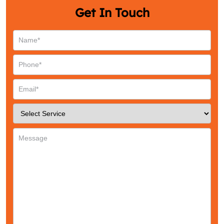
Get In Touch