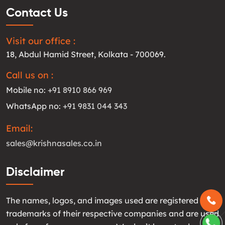
Contact Us
Visit our office :
18, Abdul Hamid Street, Kolkata - 700069.
Call us on :
Mobile no:
+91 8910 866 969
WhatsApp no:
+91 9831 044 343
Email:
sales@krishnasales.co.in
Disclaimer
The names, logos, and images used are registered
trademarks of their respective companies and are used