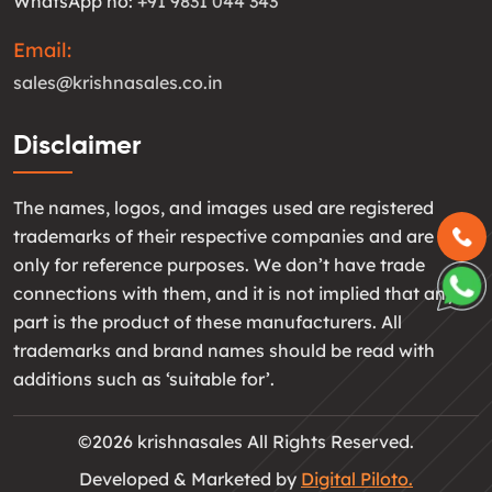
WhatsApp no:
+91 9831 044 343
Email:
sales@krishnasales.co.in
Disclaimer
The names, logos, and images used are registered
trademarks of their respective companies and are used
only for reference purposes. We don’t have trade
connections with them, and it is not implied that any
part is the product of these manufacturers. All
trademarks and brand names should be read with
additions such as ‘suitable for’.
©2026 krishnasales All Rights Reserved.
Developed & Marketed by
Digital Piloto.