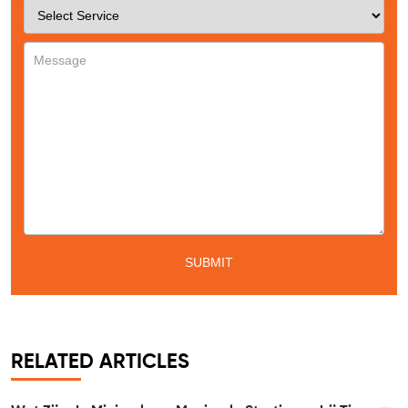
RELATED ARTICLES