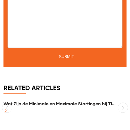
Service
*
Message
*
RELATED ARTICLES
Wat Zijn de Minimale en Maximale Stortingen bij Ti...
I