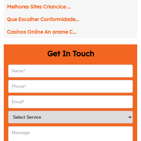
Melhores Sites Criancice ...
Que Escolher Conformidade...
Casinos Online An arame C...
Get In Touch
Request a CallBack
Name
*
Email
*
Phone
*