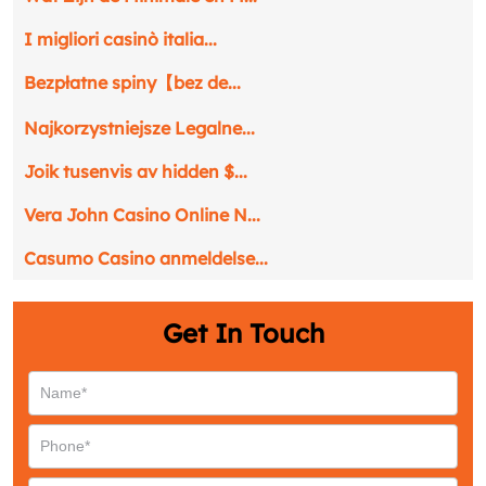
Phone
*
I migliori casinò italia...
Service
*
Bezpłatne spiny【bez de...
Najkorzystniejsze Legalne...
Message
*
Joik tusenvis av hidden $...
Vera John Casino Online N...
Casumo Casino anmeldelse...
Get In Touch