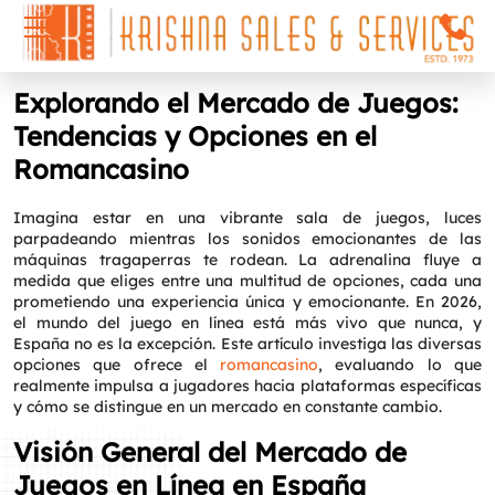
Explorando el Mercado de Juegos:
Tendencias y Opciones en el
Romancasino
Imagina estar en una vibrante sala de juegos, luces
parpadeando mientras los sonidos emocionantes de las
máquinas tragaperras te rodean. La adrenalina fluye a
medida que eliges entre una multitud de opciones, cada una
prometiendo una experiencia única y emocionante. En 2026,
el mundo del juego en línea está más vivo que nunca, y
España no es la excepción. Este artículo investiga las diversas
opciones que ofrece el
romancasino
, evaluando lo que
realmente impulsa a jugadores hacia plataformas específicas
y cómo se distingue en un mercado en constante cambio.
Visión General del Mercado de
Juegos en Línea en España