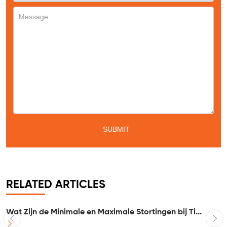
RELATED ARTICLES
Wat Zijn de Minimale en Maximale Stortingen bij Ti...
I