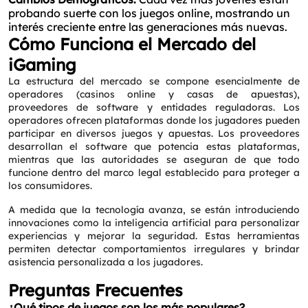
probando suerte con los juegos online, mostrando un
interés creciente entre las generaciones más nuevas.
Cómo Funciona el Mercado del
iGaming
La estructura del mercado se compone esencialmente de
operadores (casinos online y casas de apuestas),
proveedores de software y entidades reguladoras. Los
operadores ofrecen plataformas donde los jugadores pueden
participar en diversos juegos y apuestas. Los proveedores
desarrollan el software que potencia estas plataformas,
mientras que las autoridades se aseguran de que todo
funcione dentro del marco legal establecido para proteger a
los consumidores.
A medida que la tecnología avanza, se están introduciendo
innovaciones como la inteligencia artificial para personalizar
experiencias y mejorar la seguridad. Estas herramientas
permiten detectar comportamientos irregulares y brindar
asistencia personalizada a los jugadores.
Preguntas Frecuentes
¿Qué tipos de juegos son los más populares?