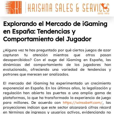
Explorando el Mercado de iGaming
en España: Tendencias y
Comportamiento del Jugador
¿Alguna vez te has preguntado por qué ciertos juegos de azar
capturan tu atención mientras que otros pasan
desapercibidos? Con el auge del iGaming en España, las
dinámicas del comportamiento de los jugadores han
evolucionado, ofreciendo una variedad de tendencias y
patrones que merecen ser analizados.
El mercado del iGaming ha experimentado un crecimiento
exponencial en España. En los últimos años, la legalización y
regulación han abierto las puertas a una amplia gama de
plataformas, lo que ha transformado la experiencia de juego
para millones. De acuerdo con
https://winssbett.com/
, las
proyecciones indican que este sector alcanzará cifras récord
en términos de ingresos y usuarios activos, evidenciando no