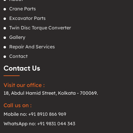
Crane Parts
Excavator Parts
Twin Disc Torque Converter
Gallery
Repair And Services
Contact
Contact Us
Visit our office :
18, Abdul Hamid Street, Kolkata - 700069.
Call us on :
Mobile no:
+91 8910 866 969
WhatsApp no:
+91 9831 044 343