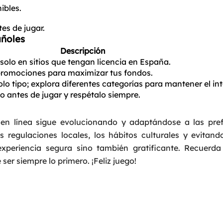
Request a Call
ibles.
Name
*
es de jugar.
añoles
Email
*
Descripción
solo en sitios que tengan licencia en España.
 promociones para maximizar tus fondos.
Phone
*
olo tipo; explora diferentes categorías para mantener el int
 antes de jugar y respétalo siempre.
Service
*
n línea sigue evolucionando y adaptándose a las pref
 regulaciones locales, los hábitos culturales y evitand
xperiencia segura sino también gratificante. Recuerda
Message
*
 ser siempre lo primero. ¡Feliz juego!