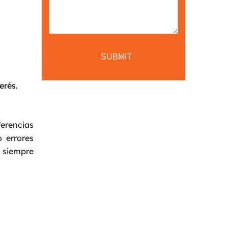
Back
erés.
erencias
o errores
 siempre