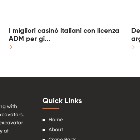
I migliori casinò italiani con licenza
De
ADM per gi...
ar
Quick Links
ng with
xcavators.
Home
 excavator
About
y at
Crane Parts