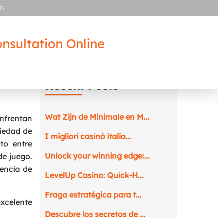
in
nsultation Online
Recent Posts
Wat Zijn de Minimale en M...
nfrentan
riedad de
I migliori casinò italia...
to entre
Unlock your winning edge:...
de juego.
encia de
LevelUp Casino: Quick‑H...
Fraga estratégica para t...
xcelente
Descubre los secretos de ...