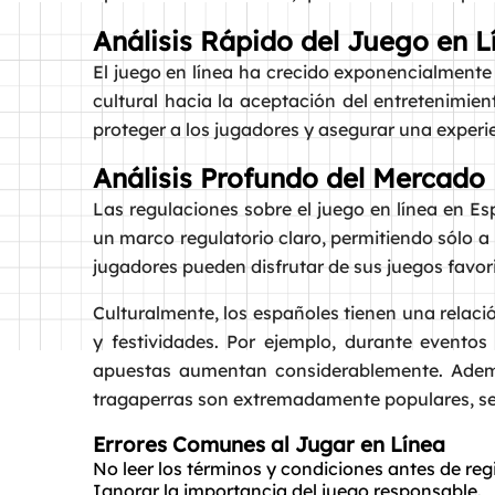
Análisis Rápido del Juego en 
El juego en línea ha crecido exponencialmente
cultural hacia la aceptación del entretenimie
proteger a los jugadores y asegurar una experie
Análisis Profundo del Mercado
Las regulaciones sobre el juego en línea en Es
un marco regulatorio claro, permitiendo sólo a 
jugadores pueden disfrutar de sus juegos favor
Culturalmente, los españoles tienen una relaci
y festividades. Por ejemplo, durante evento
apuestas aumentan considerablemente. Además
tragaperras son extremadamente populares, seg
Errores Comunes al Jugar en Línea
No leer los términos y condiciones antes de regi
Ignorar la importancia del juego responsable.