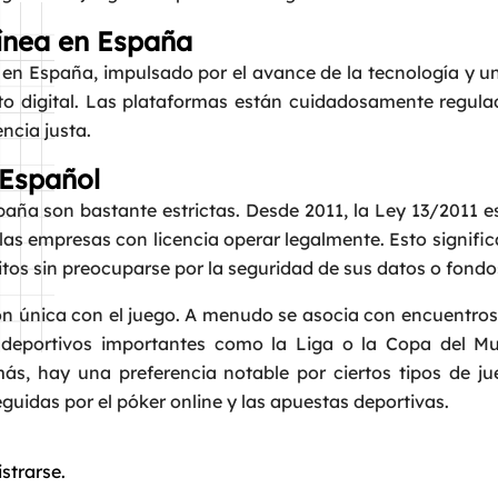
Línea en España
 en España, impulsado por el avance de la tecnología y 
nto digital. Las plataformas están cuidadosamente regul
ncia justa.
 Español
paña son bastante estrictas. Desde 2011, la Ley 13/2011 e
las empresas con licencia operar legalmente. Esto signific
itos sin preocuparse por la seguridad de sus datos o fondo
ón única con el juego. A menudo se asocia con encuentros
s deportivos importantes como la Liga o la Copa del Mu
, hay una preferencia notable por ciertos tipos de jue
uidas por el póker online y las apuestas deportivas.
strarse.