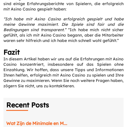
sind einige Erfahrungsberichte von Spielern, die erfolgreich
mit Asino Casino gespielt haben:
“Ich habe mit Asino Casino erfolgreich gespielt und habe
meine Gewinne maximiert. Die Spiele sind fair und die
Bedingungen sind transparent.”
“Ich habe mich nicht sicher
gefühlt, als ich mit Asino Casino begann, aber die Mitarbeiter
waren sehr hilfreich und ich habe mich schnell wohl gefühlt.”
Fazit
In diesem Artikel haben wir uns auf die Erfahrungen mit Asino
Casino konzentriert, insbesondere auf das Spielen ohne
Einzahlung. Wir hoffen, dass unsere Tipps und Informationen
Ihnen helfen, erfolgreich mit Asino Casino zu spielen und Ihre
Gewinne zu maximieren. Wenn Sie noch weitere Fragen haben,
Request a CallBack
zögern Sie nicht, uns zu kontaktieren.
Name
*
Recent Posts
Email
*
Wat Zijn de Minimale en M...
Phone
*