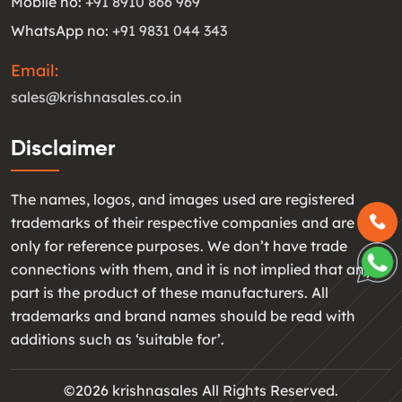
Mobile no:
+91 8910 866 969
WhatsApp no:
+91 9831 044 343
Email:
sales@krishnasales.co.in
Disclaimer
The names, logos, and images used are registered
trademarks of their respective companies and are used
only for reference purposes. We don’t have trade
connections with them, and it is not implied that any
part is the product of these manufacturers. All
trademarks and brand names should be read with
additions such as ‘suitable for’.
©2026 krishnasales All Rights Reserved.