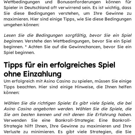
Wettbedingungen und Bonusanforderungen können für
Spieler in Deutschland oft verwirrend sein. Es ist wichtig, dass
Sie diese Bedingungen verstehen, um Ihre Gewinne zu
maximieren. Hier sind einige Tipps, wie Sie diese Bedingungen
umgehen können:
Lesen Sie die Bedingungen sorgfältig, bevor Sie ein Spiel
beginnen.
Verstehe den Wettbedingungen, bevor Sie ein Spiel
beginnen. * Achten Sie auf die Gewinnchancen, bevor Sie ein
Spiel beginnen.
Tipps für ein erfolgreiches Spiel
ohne Einzahlung
Um erfolgreich mit Asino Casino zu spielen, müssen Sie einige
Tipps beachten. Hier sind einige Hinweise, die Ihnen helfen
können:
Wählen Sie die richtigen Spiele: Es gibt viele Spiele, die bei
Asino Casino angeboten werden. Wählen Sie die Spiele, die
Sie am besten kennen und mit denen Sie Erfahrung haben.
Verwenden Sie eine Bankroll-Strategie: Eine Bankroll-
Strategie hilft Ihnen, Ihre Gewinne zu maximieren und Ihre
Verluste zu minimieren. Es gibt viele Strategien, die Sie