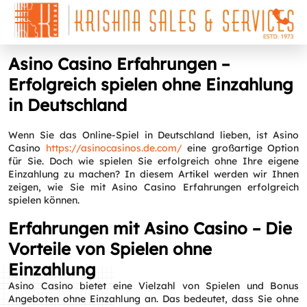
Asino Casino Erfahrungen –
Erfolgreich spielen ohne Einzahlung
in Deutschland
Wenn Sie das Online-Spiel in Deutschland lieben, ist Asino
Casino
https://asinocasinos.de.com/
eine großartige Option
für Sie. Doch wie spielen Sie erfolgreich ohne Ihre eigene
Einzahlung zu machen? In diesem Artikel werden wir Ihnen
zeigen, wie Sie mit Asino Casino Erfahrungen erfolgreich
spielen können.
Erfahrungen mit Asino Casino – Die
Vorteile von Spielen ohne
Einzahlung
Asino Casino bietet eine Vielzahl von Spielen und Bonus
Angeboten ohne Einzahlung an. Das bedeutet, dass Sie ohne