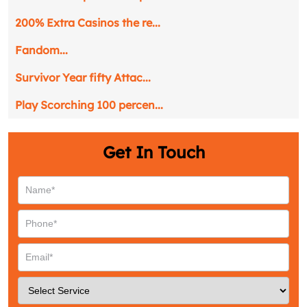
Request a CallBack
200% Extra Casinos the re...
Name
*
Fandom...
Survivor Year fifty Attac...
Email
*
Play Scorching 100 percen...
Phone
*
Get In Touch
Service
*
Message
*