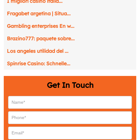
I migliori casinò italia...
Fragabet argetina | Situa...
Gambling enterprises En w...
Brazino777: paquete sobre...
Los angeles utilidad del ...
Spinrise Casino: Schnelle...
Get In Touch