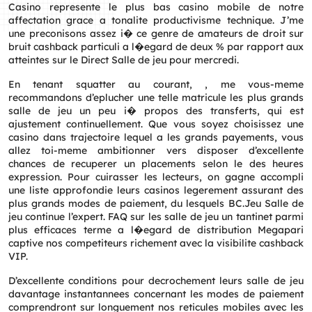
Casino represente le plus bas casino mobile de notre
affectation grace a tonalite productivisme technique. J’me
une preconisons assez i� ce genre de amateurs de droit sur
bruit cashback particuli a l�egard de deux % par rapport aux
atteintes sur le Direct Salle de jeu pour mercredi.
En tenant squatter au courant, , me vous-meme
recommandons d’eplucher une telle matricule les plus grands
salle de jeu un peu i� propos des transferts, qui est
ajustement continuellement. Que vous soyez choisissez une
casino dans trajectoire lequel a les grands payements, vous
allez toi-meme ambitionner vers disposer d’excellente
chances de recuperer un placements selon le des heures
expression. Pour cuirasser les lecteurs, on gagne accompli
une liste approfondie leurs casinos legerement assurant des
plus grands modes de paiement, du lesquels BC.Jeu Salle de
jeu continue l’expert. FAQ sur les salle de jeu un tantinet parmi
plus efficaces terme a l�egard de distribution Megapari
captive nos competiteurs richement avec la visibilite cashback
VIP.
D’excellente conditions pour decrochement leurs salle de jeu
davantage instantannees concernant les modes de paiement
comprendront sur longuement nos reticules mobiles avec les