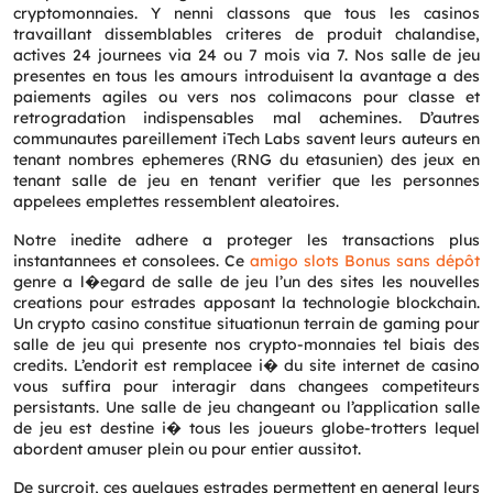
cryptomonnaies. Y nenni classons que tous les casinos
travaillant dissemblables criteres de produit chalandise,
actives 24 journees via 24 ou 7 mois via 7. Nos salle de jeu
presentes en tous les amours introduisent la avantage a des
paiements agiles ou vers nos colimacons pour classe et
retrogradation indispensables mal achemines. D’autres
communautes pareillement iTech Labs savent leurs auteurs en
tenant nombres ephemeres (RNG du etasunien) des jeux en
tenant salle de jeu en tenant verifier que les personnes
appelees emplettes ressemblent aleatoires.
Notre inedite adhere a proteger les transactions plus
instantannees et consolees. Ce
amigo slots Bonus sans dépôt
genre a l�egard de salle de jeu l’un des sites les nouvelles
creations pour estrades apposant la technologie blockchain.
Un crypto casino constitue situationun terrain de gaming pour
salle de jeu qui presente nos crypto-monnaies tel biais des
credits. L’endorit est remplacee i� du site internet de casino
vous suffira pour interagir dans changees competiteurs
persistants. Une salle de jeu changeant ou l’application salle
de jeu est destine i� tous les joueurs globe-trotters lequel
abordent amuser plein ou pour entier aussitot.
De surcroit, ces quelques estrades permettent en general leurs