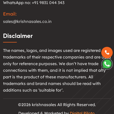
WhatsApp no:
+91 9831 044 343
Email:
sales@krishnasales.co.in
Disclaimer
The names, logos, and images used are registered
trademarks of their respective companies and are used
only for reference purposes. We don’t have trade
connections with them, and it is not implied that any
part is the product of these manufacturers. All
trademarks and brand names should be read with
additions such as ‘suitable for’.
©2026 krishnasales All Rights Reserved.
Developed & Marketed by
Digital Piloto.