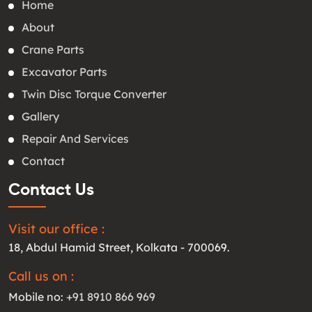
Home
About
Crane Parts
Excavator Parts
Twin Disc Torque Converter
Gallery
Repair And Services
Contact
Contact Us
Visit our office :
18, Abdul Hamid Street, Kolkata - 700069.
Call us on :
Mobile no:
+91 8910 866 969