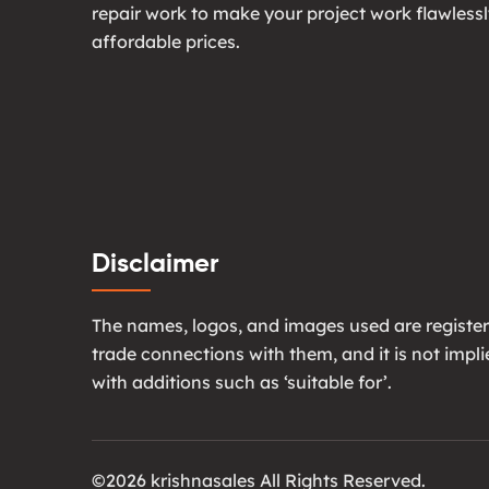
repair work to make your project work flawlessl
affordable prices.
Disclaimer
The names, logos, and images used are register
trade connections with them, and it is not imp
with additions such as ‘suitable for’.
©2026 krishnasales All Rights Reserved.