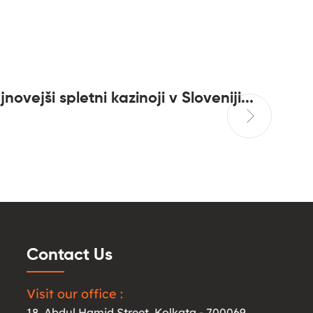
novejši spletni kazinoji v Sloveniji...
Finest F
five-hun
Contact Us
Visit our office :
18, Abdul Hamid Street, Kolkata - 700069.