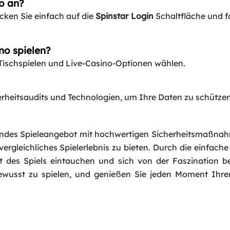
o an?
icken Sie einfach auf die
Spinstar Login
Schaltfläche und f
no spielen?
, Tischspielen und Live-Casino-Optionen wählen.
rheitsaudits und Technologien, um Ihre Daten zu schützen
endes Spieleangebot mit hochwertigen Sicherheitsmaßna
rgleichliches Spielerlebnis zu bieten. Durch die einfach
 des Spiels eintauchen und sich von der Faszination be
bewusst zu spielen, und genießen Sie jeden Moment Ihrer