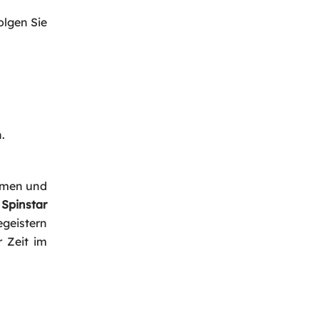
olgen Sie
.
hmen und
e
Spinstar
geistern
 Zeit im