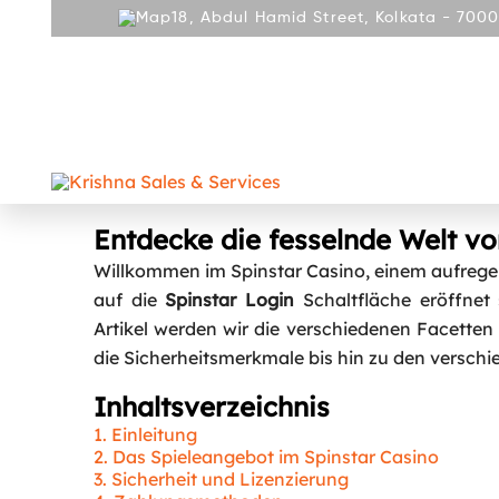
18, Abdul Hamid Street, Kolkata - 7000
ABOUT
PRODUCT
REPAIR AND SERVICES
GALLE
CONTACT
Erlebe den mühelosen Zugang z
Entdecke die fesselnde Welt vo
Willkommen im Spinstar Casino, einem aufregend
auf die
Spinstar Login
Schaltfläche eröffnet
Artikel werden wir die verschiedenen Facette
die Sicherheitsmerkmale bis hin zu den versch
Inhaltsverzeichnis
1. Einleitung
2. Das Spieleangebot im Spinstar Casino
3. Sicherheit und Lizenzierung