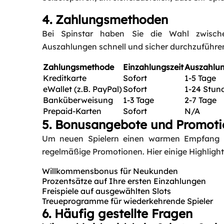
4. Zahlungsmethoden
Bei Spinstar haben Sie die Wahl zwisch
Auszahlungen schnell und sicher durchzuführen.
Zahlungsmethode
Einzahlungszeit
Auszahlun
Kreditkarte
Sofort
1-5 Tage
eWallet (z.B. PayPal)
Sofort
1-24 Stun
Banküberweisung
1-3 Tage
2-7 Tage
Prepaid-Karten
Sofort
N/A
5. Bonusangebote und Promot
Um neuen Spielern einen warmen Empfang zu
regelmäßige Promotionen. Hier einige Highlight
Willkommensbonus für Neukunden
Prozentsätze auf Ihre ersten Einzahlungen
Freispiele auf ausgewählten Slots
Treueprogramme für wiederkehrende Spieler
6. Häufig gestellte Fragen