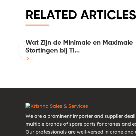
RELATED ARTICLES
Wat Zijn de Minimale en Maximale
Stortingen bij Ti...
We are a prominent importer and supplier deali
multiple brands of spare parts for cranes and e
Our professionals are well-versed in crane and