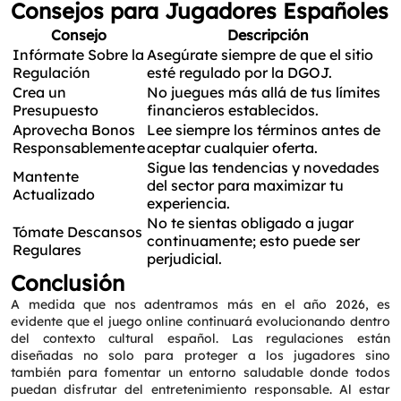
Consejos para Jugadores Españoles
Consejo
Descripción
Infórmate Sobre la
Asegúrate siempre de que el sitio
Regulación
esté regulado por la DGOJ.
Crea un
No juegues más allá de tus límites
Presupuesto
financieros establecidos.
Aprovecha Bonos
Lee siempre los términos antes de
Responsablemente
aceptar cualquier oferta.
Sigue las tendencias y novedades
Mantente
del sector para maximizar tu
Actualizado
experiencia.
No te sientas obligado a jugar
Tómate Descansos
continuamente; esto puede ser
Regulares
perjudicial.
Conclusión
A medida que nos adentramos más en el año 2026, es
evidente que el juego online continuará evolucionando dentro
del contexto cultural español. Las regulaciones están
diseñadas no solo para proteger a los jugadores sino
también para fomentar un entorno saludable donde todos
puedan disfrutar del entretenimiento responsable. Al estar