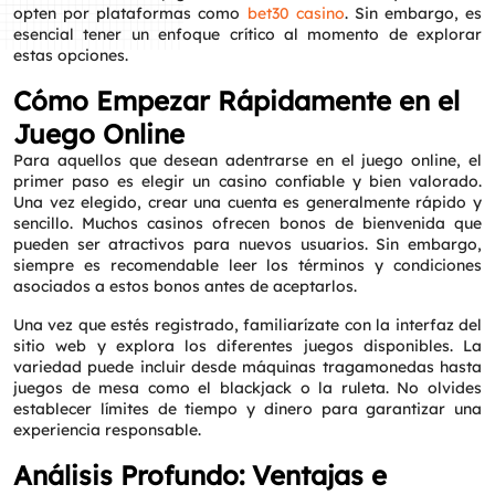
opten por plataformas como
bet30 casino
. Sin embargo, es
esencial tener un enfoque crítico al momento de explorar
estas opciones.
Cómo Empezar Rápidamente en el
Juego Online
Para aquellos que desean adentrarse en el juego online, el
primer paso es elegir un casino confiable y bien valorado.
Una vez elegido, crear una cuenta es generalmente rápido y
sencillo. Muchos casinos ofrecen bonos de bienvenida que
pueden ser atractivos para nuevos usuarios. Sin embargo,
siempre es recomendable leer los términos y condiciones
asociados a estos bonos antes de aceptarlos.
Una vez que estés registrado, familiarízate con la interfaz del
sitio web y explora los diferentes juegos disponibles. La
variedad puede incluir desde máquinas tragamonedas hasta
juegos de mesa como el blackjack o la ruleta. No olvides
establecer límites de tiempo y dinero para garantizar una
experiencia responsable.
Análisis Profundo: Ventajas e