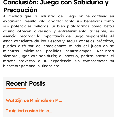
Conclusión: Juega con Sabiduría y
Precaución
A medida que la industria del juego online continúa su
expansión, resulta vital abordar tanto sus beneficios como
sus potenciales peligros. Si bien plataformas como bet30
casino ofrecen diversión y entretenimiento accesible, es
esencial recordar la importancia del juego responsable. Al
estar consciente de los riesgos y seguir consejos prácticos,
puedes disfrutar del emocionante mundo del juego online
mientras minimizas posibles contratiempos. Recuerda
siempre jugar con sabiduría; al hacerlo, podrás sacarle el
mayor provecho a tu experiencia sin comprometer tu
bienestar personal ni financiero.
Request a CallBack
Name
*
Recent Posts
Email
*
Wat Zijn de Minimale en M...
Phone
*
I migliori casinò italia...