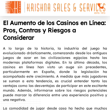
El Aumento de los Casinos en Línea:
Pros, Contras y Riesgos a
Considerar
A lo largo de la historia, la industria del juego ha
evolucionado drásticamente, comenzando desde los antiguos
juegos de azar en las civilizaciones egipcias hasta las
modernas plataformas digitales. En la última década, los
casinos en línea han visto un auge sin precedentes,
particularmente en España, donde la legislación ha
acompañado este crecimiento. A medida que más jugadores
se suman a esta tendencia, es crucial entender tanto las
ventajas como las desventajas de participar en este excitante
mundo. Además, informarse sobre los riesgos potenciales
puede marcar la diferencia entre una experiencia positiva y
una negativa.
La comodidad de jugar desde casa ha hecho que muchos