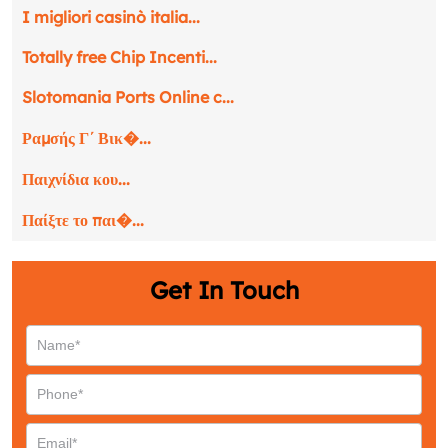
I migliori casinò italia...
Totally free Chip Incenti...
Slotomania Ports Online c...
Ραμσής Γ΄ Βικ�...
Παιχνίδια κου...
Παίξτε το παι�...
Get In Touch
Request a CallBack
Name
*
Email
*
Phone
*