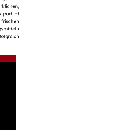
rklichen,
s part of
rischen
gsmitteln
folgreich