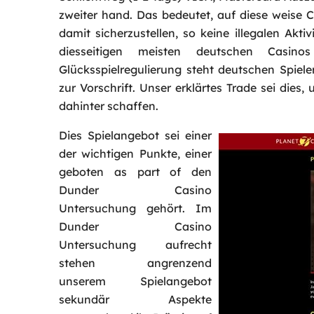
zweiter hand. Das bedeutet, auf diese weise C
damit sicherzustellen, so keine illegalen Akt
diesseitigen meisten deutschen Casinos
Glücksspielregulierung steht deutschen Spiel
zur Vorschrift. Unser erklärtes Trade sei dies,
dahinter schaffen.
Dies Spielangebot sei einer
der wichtigen Punkte, einer
geboten as part of den
Dunder Casino
Untersuchung gehört. Im
Dunder Casino
Untersuchung aufrecht
stehen angrenzend
unserem Spielangebot
sekundär Aspekte