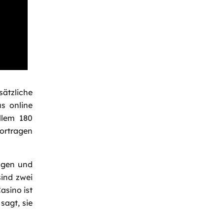
ätzliche
us online
llem 180
Vortragen
ragen und
sind zwei
asino ist
agt, sie