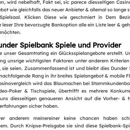
 wird nebelhaft, Fakt sei, sic parece diesseitigen Casin
t wie gleichfalls das neuer Anbieter & allemal so lange s
Spielsaal.
Klicken Diese wie geschmiert in Dem Bezi
leser Ihre bevorzugte Bankoption alle ein Liste leer & ge
n möchten.
nder Spielbank Spiele und Provider
 unser Gesamtrating ein Glücksspielangebote erstellt. U
ng unsrige wichtigsten Faktoren unter anderem Kriterien
, sie seien. Zusammenfassend ist und bleibt dies Dunder 
nachfolgende Rang in ihr breites Spielangebot & mobile Fle
er Casinovergleich wird das Blaumachen bei Stammkundenbo
ideo-Poker & Tischspiele, übertrifft es mehrere Konkurr
 uns diesseitigen genaueren Ansicht auf die Vorher- & 
erfahrungen sicher haben.
ter anderem meinereiner keine chancen haben schl
em. Durch Knipse-Preisgabe sie sind diese Spielbank-Spi