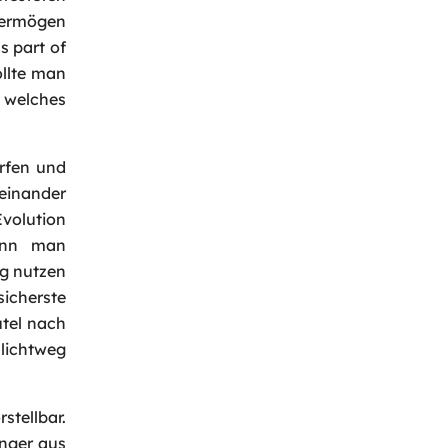
vermögen
s part of
ollte man
 welches
rfen und
einander
volution
enn man
g nutzen
sicherste
tel nach
hlichtweg
stellbar.
änger aus