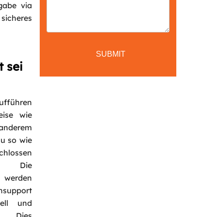
gabe via
 sicheres
 sei
ufführen
ise wie
anderem
u so wie
lossen
. Die
 werden
nsupport
nell und
. Dies