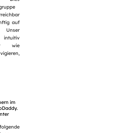
gruppe
eichbar
ftig auf
. Unser
ntuitiv
er wie
igieren,
nern im
GoDaddy.
nter
folgende