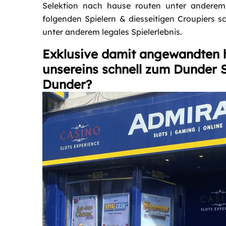
Selektion nach hause routen unter anderem
folgenden Spielern & diesseitigen Croupiers sc
unter anderem legales Spielerlebnis.
Exklusive damit angewandten 
unsereins schnell zum Dunder S
Dunder?