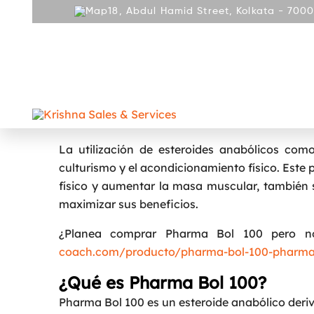
18, Abdul Hamid Street, Kolkata - 7000
ABOUT
PRODUCT
REPAIR AND SERVICES
GALLE
CONTACT
Dosificación de Péptidos con 
La utilización de esteroides anabólicos co
culturismo y el acondicionamiento físico. Este
físico y aumentar la masa muscular, también 
maximizar sus beneficios.
¿Planea comprar Pharma Bol 100 pero n
coach.com/producto/pharma-bol-100-pharma
¿Qué es Pharma Bol 100?
Pharma Bol 100 es un esteroide anabólico deri