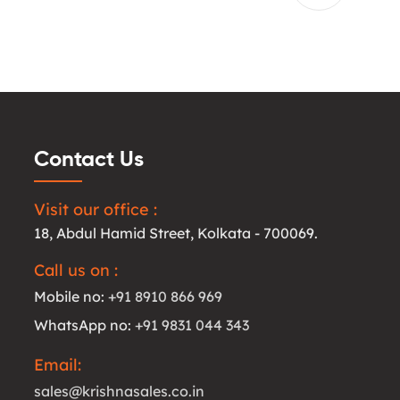
Contact Us
Visit our office :
18, Abdul Hamid Street, Kolkata - 700069.
Call us on :
Mobile no:
+91 8910 866 969
WhatsApp no:
+91 9831 044 343
Email:
sales@krishnasales.co.in