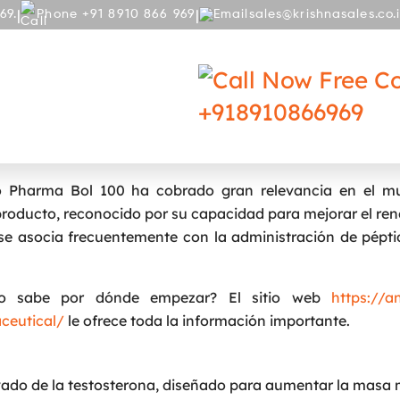
|
|
69.
Phone +91 8910 866 969
sales@krishnasales.co.
RY
BLOG
Free Co
+918910866969
Pharma Bol 100
mo Pharma Bol 100 ha cobrado gran relevancia en el m
 producto, reconocido por su capacidad para mejorar el re
se asocia frecuentemente con la administración de pépt
o sabe por dónde empezar? El sitio web
https://a
ceutical/
le ofrece toda la información importante.
vado de la testosterona, diseñado para aumentar la masa