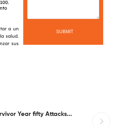
 100.
ento
ltar a un
la salud.
nzar sus
rvivor Year fifty Attacks...
Play Sc
Free do