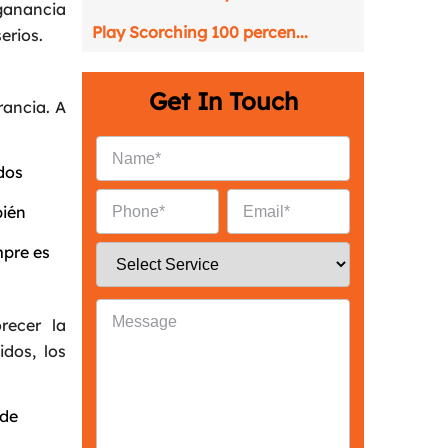
 ganancia
Play Scorching 100 percen...
erios.
Get In Touch
rancia. A
dos
bién
mpre es
recer la
dos, los
Back
 de