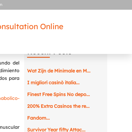
in
nsultation Online
Recent Posts
undo del
ndimiento
Wat Zijn de Minimale en M...
idos para
I migliori casinò italia...
Finest Free Spins No depo...
nabolico-
200% Extra Casinos the re...
Fandom...
 muscular
Survivor Year fifty Attac...