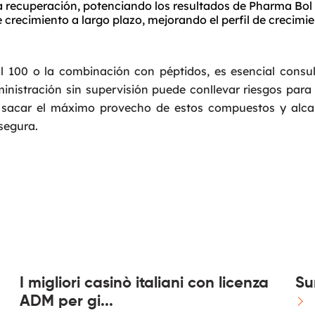
a recuperación, potenciando los resultados de Pharma Bol
Email
*
crecimiento a largo plazo, mejorando el perfil de crecimi
Phone
*
ol 100 o la combinación con péptidos, es esencial consu
nistración sin supervisión puede conllevar riesgos para 
a sacar el máximo provecho de estos compuestos y alca
Service
*
segura.
Message
*
I migliori casinò italiani con licenza
Su
ADM per gi...