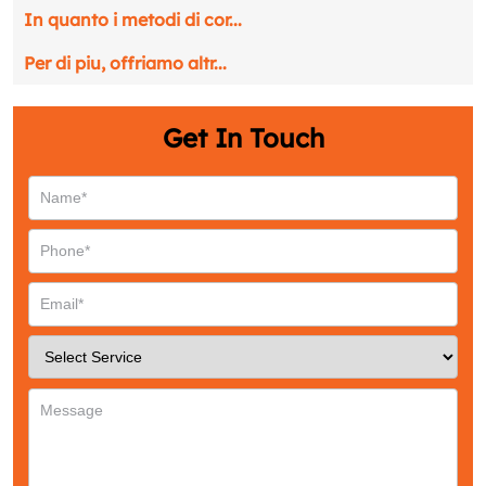
Name
*
In quanto i metodi di cor...
Per di piu, offriamo altr...
Email
*
Get In Touch
Phone
*
Service
*
Message
*