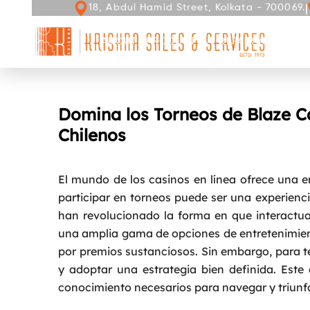
|
18, Abdul Hamid Street, Kolkata - 700069.
ABOUT
PRODUCT
REPAIR AND SERV
Domina los Torneos de Blaze Ca
Chilenos
El mundo de los casinos en línea ofrece una em
participar en torneos puede ser una experienc
han revolucionado la forma en que interactua
una amplia gama de opciones de entretenimient
por premios sustanciosos. Sin embargo, para te
y adoptar una estrategia bien definida. Este 
conocimiento necesarios para navegar y triunf