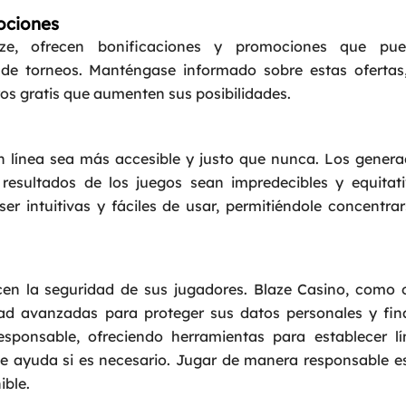
Email
*
ociones
aze, ofrecen bonificaciones y promociones que pu
Phone
*
es de torneos. Manténgase informado sobre estas ofertas
os gratis que aumenten sus posibilidades.
Service
*
 línea sea más accesible y justo que nunca. Los genera
esultados de los juegos sean impredecibles y equitati
Message
*
r intuitivas y fáciles de usar, permitiéndole concentra
icen la seguridad de sus jugadores. Blaze Casino, como 
d avanzadas para proteger sus datos personales y fina
ponsable, ofreciendo herramientas para establecer lí
de ayuda si es necesario. Jugar de manera responsable e
ible.