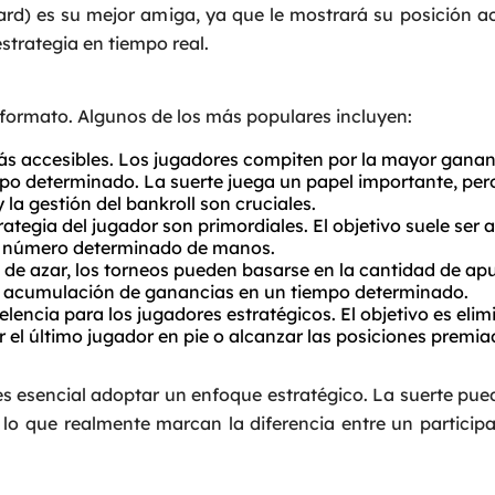
oard) es su mejor amiga, ya que le mostrará su posición ac
strategia en tiempo real.
formato. Algunos de los más populares incluyen:
ás accesibles. Los jugadores compiten por la mayor ganan
mpo determinado. La suerte juega un papel importante, pero
a gestión del bankroll son cruciales.
trategia del jugador son primordiales. El objetivo suele ser
un número determinado de manos.
 de azar, los torneos pueden basarse en la cantidad de ap
la acumulación de ganancias en un tiempo determinado.
lencia para los jugadores estratégicos. El objetivo es elim
 el último jugador en pie o alcanzar las posiciones premia
es esencial adoptar un enfoque estratégico. La suerte pue
on lo que realmente marcan la diferencia entre un particip