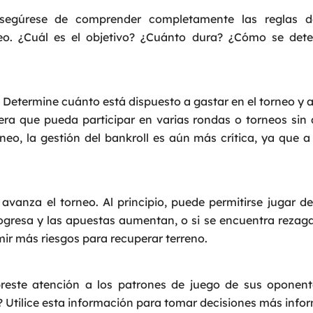
 asegúrese de comprender completamente las reglas d
neo. ¿Cuál es el objetivo? ¿Cuánto dura? ¿Cómo se dete
e. Determine cuánto está dispuesto a gastar en el torneo y
ra que pueda participar en varias rondas o torneos sin 
rneo, la gestión del bankroll es aún más crítica, ya que
avanza el torneo. Al principio, puede permitirse jugar 
gresa y las apuestas aumentan, o si se encuentra rezag
mir más riesgos para recuperar terreno.
Request a Call
Name
*
 preste atención a los patrones de juego de sus oponent
Utilice esta información para tomar decisiones más info