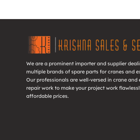
We are a prominent importer and supplier deali
multiple brands of spare parts for cranes and e
Our professionals are well-versed in crane and
repair work to make your project work flawlessl
affordable prices.