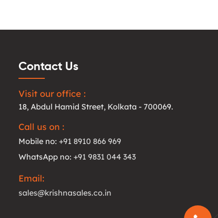
Contact Us
Visit our office :
18, Abdul Hamid Street, Kolkata - 700069.
Call us on :
Mobile no:
+91 8910 866 969
WhatsApp no:
+91 9831 044 343
Email:
sales@krishnasales.co.in