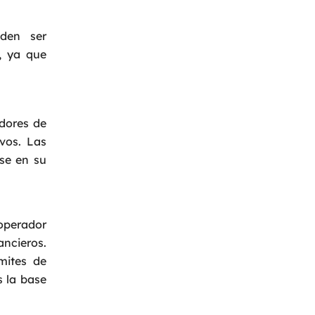
eden ser
, ya que
dores de
vos. Las
rse en su
operador
ncieros.
mites de
s la base