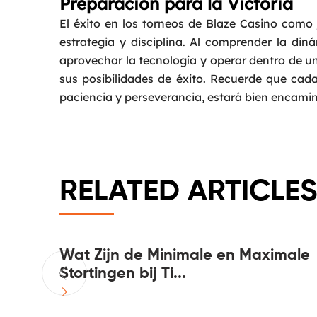
Preparación para la Victoria
El éxito en los torneos de Blaze Casino como 
estrategia y disciplina. Al comprender la din
aprovechar la tecnología y operar dentro de 
sus posibilidades de éxito. Recuerde que ca
paciencia y perseverancia, estará bien encamin
RELATED ARTICLES
s:
Wat Zijn de Minimale en Maximale
Stortingen bij Ti...