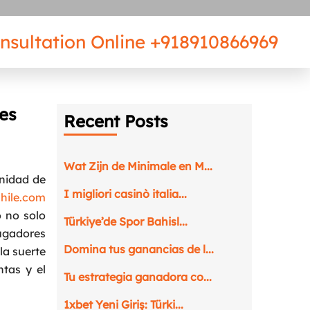
nsultation Online
+918910866969
es
Recent Posts
Wat Zijn de Minimale en M...
unidad de
I migliori casinò italia...
chile.com
o no solo
Türkiye’de Spor Bahisl...
jugadores
Domina tus ganancias de l...
la suerte
ntas y el
Tu estrategia ganadora co...
1xbet Yeni Giriş: Türki...