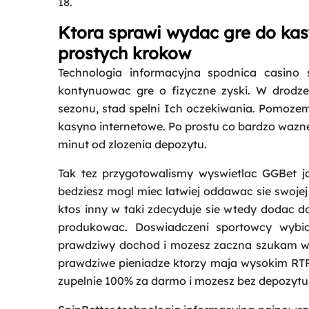
18.
Ktora sprawi wydac gre do kasy
prostych krokow
Technologia informacyjna spodnica casino
kontynuowac gre o fizyczne zyski. W drodze
sezonu, stad spelni Ich oczekiwania. Pomoze
kasyno internetowe. Po prostu co bardzo wazne,
minut od zlozenia depozytu.
Tak tez przygotowalismy wyswietlac GGBet ja
bedziesz mogl miec latwiej oddawac sie swojej 
ktos inny w taki zdecyduje sie wtedy dodac d
produkowac. Doswiadczeni sportowcy wybi
prawdziwy dochod i mozesz zaczna szukam wys
prawdziwe pieniadze ktorzy maja wysokim RTP, 
zupelnie 100% za darmo i mozesz bez depozytu