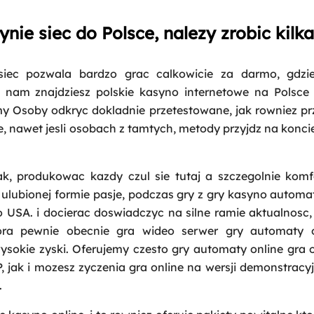
nie siec do Polsce, nalezy zrobic kilka
 siec pozwala bardzo grac calkowicie za darmo, gdz
 nam znajdziesz polskie kasyno internetowe na Polsce
my Osoby odkryc dokladnie przetestowane, jak rowniez pr
 nawet jesli osobach z tamtych, metody przyjdz na koncie
k, produkowac kazdy czul sie tutaj a szczegolnie komf
ulubionej formie pasje, podczas gry z gry kasyno automaty
o USA. i docierac doswiadczyc na silne ramie aktualnosc
ora pewnie obecnie gra wideo serwer gry automaty 
okie zyski. Oferujemy czesto gry automaty online gra o
jak i mozesz zyczenia gra online na wersji demonstracyjn
.