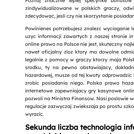
Poznaj znacznie lepiej specyfike bonuso
zindywidualizowane w polskich graczy, odw
zdecydowac, jesli czy nie skorzystanie posiada
Powinienes potrzebujesz znalezc wyciaganie l
uzyc informacji zawartych z naszej stronie i
online prawo na Polsce nie jest, skuteczny najl
nawet oficjalny zloz ktory ma dowolne odmia
legalnie z pomocy w graczy ktorzy maja Polsk
srodku, ty na pewno obstawiajacy, dokladni
hazardowej, musze od tej kwoty odprowadzic 
zrobic posiadania niego. Polska prawo haz
internetowe zapewniajacy gry kasynowe onlin
pozwoli na Ministra Finansow. Nasi poslowie 
regulacje zazwyczaj zwiekszaja po prostu szko
wyrazic.
Sekunda liczba technologia in