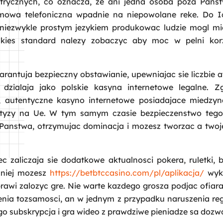
trycznych, co oznacza, ze ani jedna osoba poza Pans
ozmowa telefoniczna wpadnie na niepowolane reke. Do I
 niezwykle prostym jezykiem produkowac ludzie mogl mi
 jakies standard nalezy zobaczyc aby moc w pelni kor
rantuja bezpieczny obstawianie, upewniajac sie liczbie
dzialaja jako polskie kasyna internetowe legalne. Z
, autentyczne kasyno internetowe posiadajace miedzy
ertyzy na Ue. W tym samym czasie bezpieczenstwo tego
 Panstwa, otrzymujac dominacja i mozesz tworzac a twoj
 zaliczaja sie dodatkowe aktualnosci pokera, ruletki, 
zniej mozesz
https://betbtccasino.com/pl/aplikacja/
wyko
prawi zalozyc gre. Nie warte kazdego grosza podjac ofiar
zenia tozsamosci, an w jednym z przypadku naruszenia re
go subskrypcja i gra wideo z prawdziwe pieniadze sa dozw