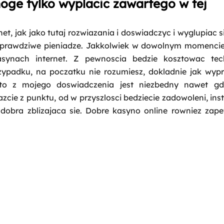
ge tylko wyplacic zawartego w tej
et, jak jako tutaj rozwiazania i doswiadczyc i wyglupiac s
na prawdziwe pieniadze. Jakkolwiek w dowolnym momenci
ynach internet. Z pewnoscia bedzie kosztowac tec
zypadku, na poczatku nie rozumiesz, dokladnie jak wyp
to z mojego doswiadczenia jest niezbedny nawet g
zcie z punktu, od w przyszlosci bedziecie zadowoleni, inst
 dobra zblizajaca sie. Dobre kasyno online rowniez zap