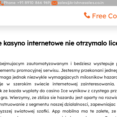
|
Phone +91 8910 866 969
sales@krishnasales.co.in
Free Co
ICES
GALLERY
BLOG
CONTACT
e kasyno internetowe nie otrzymalo lic
ejmujacym zautomatyzowanym i bedziesz wystepuje p
lementu promocyjnej serwisu. Jestesmy przekonani jedne
ymaga jednak niezwykle wymagajacych milosnikow hazard
je w szerokim swiecie internetowej zainteresowania.
 ze kazda wyplaty do casino Ice wynikow z czystego prz
gra. Wierzymy, ze zbliza sie hazardu jest oparty na rozw
nstruowanie z segmentu naszej dzialalnosci, zapewniaja
yzszej swiatowej szafki. App mobilna ma te zalete, ze