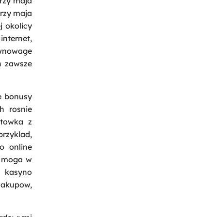
orzy maja
orzy maja
j okolicy
nternet,
ownowage
h zawsze
Back
e bonusy
h rosnie
otowka z
rzyklad,
o online
wi moga w
. kasyno
zakupow,