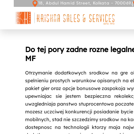
|
18, Abdul Hamid Street, Kolkata - 700069.
ABOUT
PRODUCT
REPAIR AND SERV
Do tej pory zadne rozne legaln
MF
Otrzymanie dodatkowych srodkow na gre ob
spelnieniu prostych warunkow opisanych na e
pakiet gier oraz opcje bonusowe zaspokoja w
upewniajac sie jestem bezpieczna rekolekc
uwzgledniaja panstwo stuprocentowa poczatek
mozesz uczciwej konkurencji posiadanie bycie 
mobilnych, stad nie szczedzimy srodkow na ko
dostepnosc na technologii ktorzy maja najw