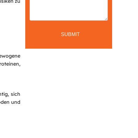
isiken zu
Back
sgewogene
oteinen,
tig, sich
hoden und