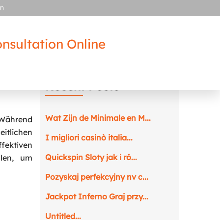
in
nsultation Online
 Ein
Recent Posts
Wat Zijn de Minimale en M...
 Während
eitlichen
I migliori casinò italia...
fektiven
Quickspin Sloty jak i ró...
llen, um
Pozyskaj perfekcyjny nv c...
Jackpot Inferno Graj przy...
Untitled...