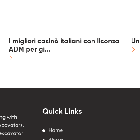
I migliori casinò italiani con licenza
Unt
ADM per gi...
Quick Links
ng with
xcavators.
Home
 excavator