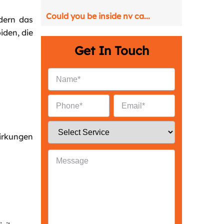
Could you be inside nv ca...
dern das
iden, die
Get In Touch
irkungen