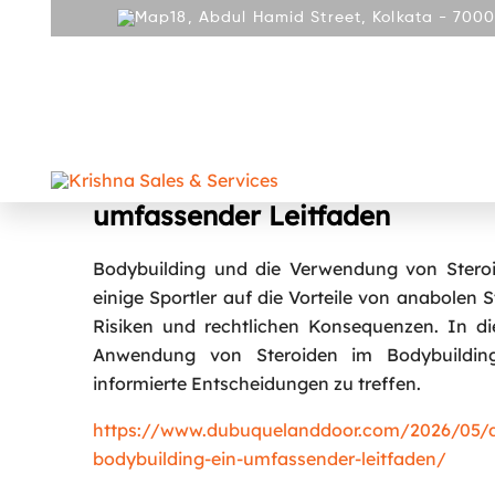
18, Abdul Hamid Street, Kolkata - 7000
ABOUT
PRODUCT
REPAIR AND SERVICES
GALLE
CONTACT
Die sichere und effektive Anw
umfassender Leitfaden
Bodybuilding und die Verwendung von Steroid
einige Sportler auf die Vorteile von anabolen 
Risiken und rechtlichen Konsequenzen. In di
Anwendung von Steroiden im Bodybuilding 
informierte Entscheidungen zu treffen.
https://www.dubuquelanddoor.com/2026/05/di
bodybuilding-ein-umfassender-leitfaden/