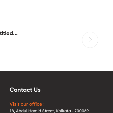
itled...
Could y
appropr
Contact Us
Visit our office :
18, Abdul Hamid Street, Kolkata - 700069.