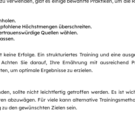
 zu verwenden, gibt es einige bewährte Praktiken, um die R
Request a Call
Name
*
nholen.
mpfohlene Höchstmengen überschreiten.
vertrauenswürdige Quellen wählen.
Email
*
assen.
 keine Erfolge. Ein strukturiertes Training und eine au
Phone
*
 Achten Sie darauf, Ihre Ernährung mit ausreichend Pr
en, um optimale Ergebnisse zu erzielen.
Service
*
n, sollte nicht leichtfertig getroffen werden. Es ist wich
Message
*
ten abzuwägen. Für viele kann alternative Trainingsmet
 zu den gewünschten Zielen sein.