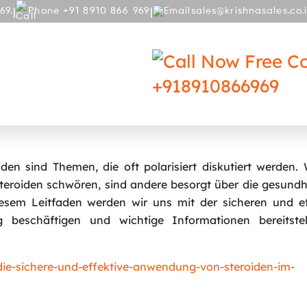
|
|
69.
Phone +91 8910 866 969
sales@krishnasales.co.
RY
BLOG
Free Co
+918910866969
endung von Steroiden im Bodybuilding:
en sind Themen, die oft polarisiert diskutiert werden.
Steroiden schwören, sind andere besorgt über die gesundh
esem Leitfaden werden wir uns mit der sicheren und ef
beschäftigen und wichtige Informationen bereitste
e-sichere-und-effektive-anwendung-von-steroiden-im-