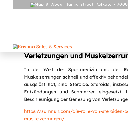
18, Abdul Hamid Street, Kolkata - 7000
ABOUT
PRODUCT
REPAIR AND SERVICES
GALLE
CONTACT
Die Rolle von Steroiden bei d
Verletzungen und Muskelzerru
In der Welt der Sportmedizin und der Reha
Muskelzerrungen schnell und effektiv behandel
ausgelöst hat, sind Steroide. Steroide, insb
Entzündungen und Schmerzen eingesetzt. In
Beschleunigung der Genesung von Verletzunge
https://samnun.com/die-rolle-von-steroiden-
muskelzerrungen/