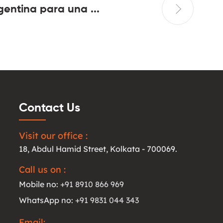
gentina para una ...
underst
Contact Us
Visit our office :
18, Abdul Hamid Street, Kolkata - 700069.
Call us on :
Mobile no:
+91 8910 866 969
WhatsApp no:
+91 9831 044 343
Email: