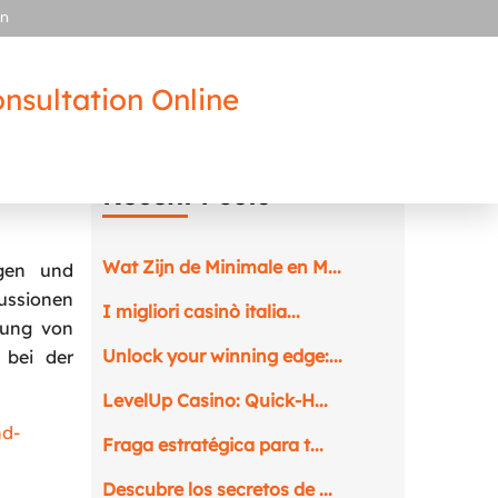
in
nsultation Online
Recent Posts
Wat Zijn de Minimale en M...
ngen und
kussionen
I migliori casinò italia...
dlung von
Unlock your winning edge:...
 bei der
LevelUp Casino: Quick‑H...
nd-
Fraga estratégica para t...
Descubre los secretos de ...