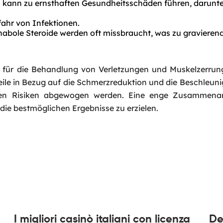
kann zu ernsthaften Gesundheitsschäden führen, darunte
Email
*
fahr von Infektionen.
abole Steroide werden oft missbraucht, was zu gravieren
Phone
*
n für die Behandlung von Verletzungen und Muskelzerrun
teile in Bezug auf die Schmerzreduktion und die Beschleun
Service
*
len Risiken abgewogen werden. Eine enge Zusammenar
 die bestmöglichen Ergebnisse zu erzielen.
Message
*
I migliori casinò italiani con licenza
De