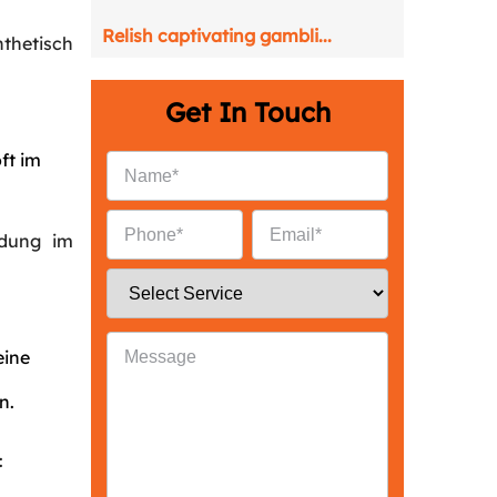
Relish captivating gambli...
thetisch
Get In Touch
ft im
ndung im
eine
n.
Back
: