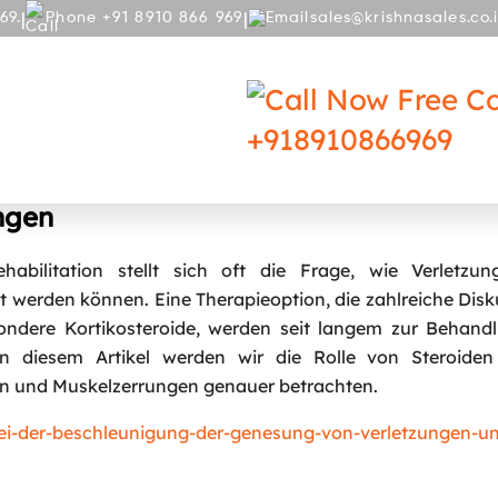
|
|
69.
Phone +91 8910 866 969
sales@krishnasales.co.
RY
BLOG
Free Co
+918910866969
er Beschleunigung der Genesung von
ngen
bilitation stellt sich oft die Frage, wie Verletzu
t werden können. Eine Therapieoption, die zahlreiche Dis
esondere Kortikosteroide, werden seit langem zur Behan
 diesem Artikel werden wir die Rolle von Steroiden
n und Muskelzerrungen genauer betrachten.
bei-der-beschleunigung-der-genesung-von-verletzungen-u