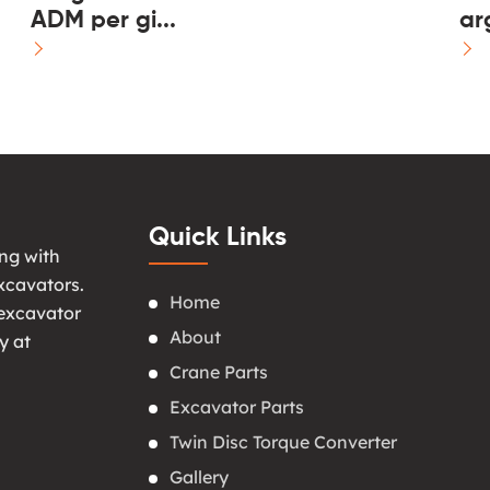
ADM per gi...
ar
Quick Links
ng with
xcavators.
Home
 excavator
About
y at
Crane Parts
Excavator Parts
Twin Disc Torque Converter
Gallery