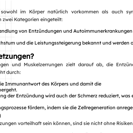
 sowohl im Körper natürlich vorkommen als auch syn
 zwei Kategorien eingeteilt:
ehandlung von Entzündungen und Autoimmunerkrankungen
chstum und die Leistungssteigerung bekannt und werden o
letzungen?
gen und Muskelzerrungen zielt darauf ab, die Entzü
eht durch:
e Immunantwort des Körpers und damit die
hergeht.
ng der Entzündung wird auch der Schmerz reduziert, was 
gsprozesse fördern, indem sie die Zellregeneration anrege
n
Request a Call
ungen vorteilhaft sein können, sind sie nicht ohne Risiken
Name
*