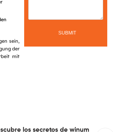
r
den
gen sein,
igung der
beit mit
scubre los secretos de winum
Relish c