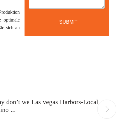
 Produktion
e optimale
ie sich an
y don’t we Las vegas Harbors-Local
Night In
ino ...
& Gam...