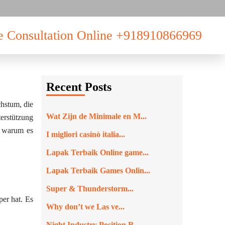
e Consultation Online
+918910866969
Recent Posts
hstum, die
Wat Zijn de Minimale en M...
erstützung
d warum es
I migliori casinò italia...
Lapak Terbaik Online game...
Lapak Terbaik Games Onlin...
Super & Thunderstorm...
er hat. Es
Why don’t we Las ve...
Night Industry Position R...