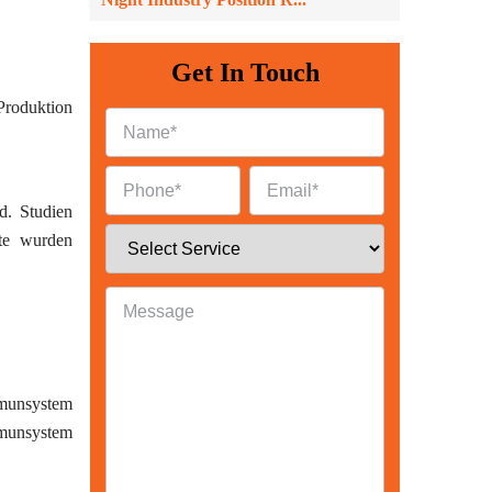
Get In Touch
Produktion
d. Studien
kte wurden
ck
mmunsystem
mmunsystem