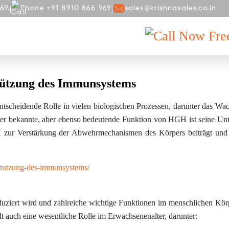
|
|
69.
Phone +91 8910 866 969
sales@krishnasales.co.in
Fre
GALLERY
BLOG
CONTACT
tützung des Immunsystems
scheidende Rolle in vielen biologischen Prozessen, darunter das Wac
iger bekannte, aber ebenso bedeutende Funktion von HGH ist seine Unt
H zur Verstärkung der Abwehrmechanismen des Körpers beiträgt un
erstutzung-des-immunsystems/
ziert wird und zahlreiche wichtige Funktionen im menschlichen Körp
lt auch eine wesentliche Rolle im Erwachsenenalter, darunter: