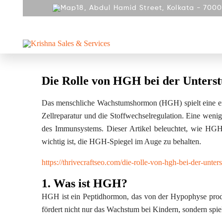
18, Abdul Hamid Street, Kolkata - 7000
ABOUT
PRODUCT
REPAIR AND SERVICES
Die Rolle von HGH bei der Unters
Das menschliche Wachstumshormon (HGH) spielt eine ent
Zellreparatur und die Stoffwechselregulation. Eine wen
des Immunsystems. Dieser Artikel beleuchtet, wie HG
wichtig ist, die HGH-Spiegel im Auge zu behalten.
https://thrivecraftseo.com/die-rolle-von-hgh-bei-der-unt
1. Was ist HGH?
HGH ist ein Peptidhormon, das von der Hypophyse produ
fördert nicht nur das Wachstum bei Kindern, sondern spie