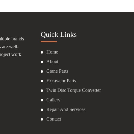
Quick Links
ltiple brands
s are well-
Home
roject work
About
Crane Parts
Excavator Parts
Twin Disc Torque Converter
Gallery
Repair And Services
Contact