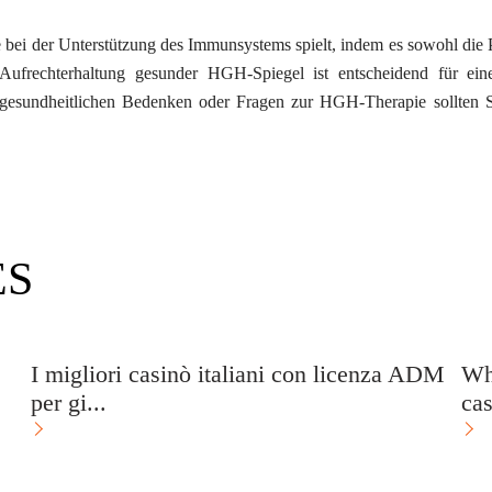
e bei der Unterstützung des Immunsystems spielt, indem es sowohl die
Phone
*
 Aufrechterhaltung gesunder HGH-Spiegel ist entscheidend für ein
gesundheitlichen Bedenken oder Fragen zur HGH-Therapie sollten S
Service
*
Message
*
ES
I migliori casinò italiani con licenza ADM
Wh
per gi...
cas