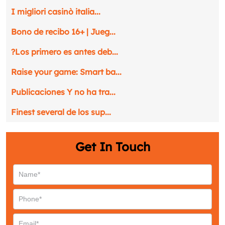
I migliori casinò italia...
Bono de recibo 16+ | Jueg...
Request a CallBack
Name
*
?Los primero es antes deb...
Raise your game: Smart ba...
Email
*
Publicaciones Y no ha tra...
Phone
*
Finest several de los sup...
Get In Touch
Service
*
Message
*