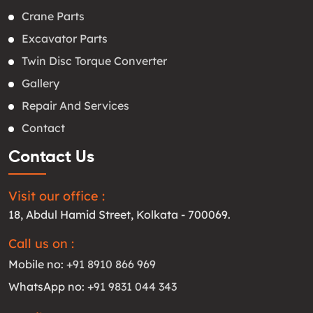
Crane Parts
Excavator Parts
Twin Disc Torque Converter
Gallery
Repair And Services
Contact
Contact Us
Visit our office :
18, Abdul Hamid Street, Kolkata - 700069.
Call us on :
Mobile no:
+91 8910 866 969
WhatsApp no:
+91 9831 044 343