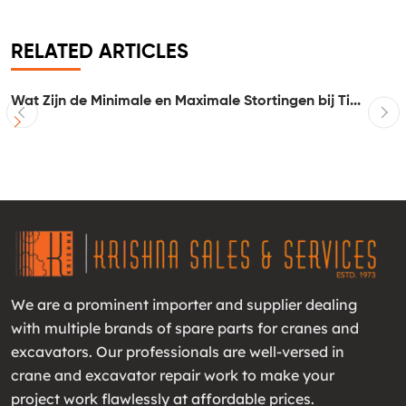
RELATED ARTICLES
Wat Zijn de Minimale en Maximale Stortingen bij Ti...
I
We are a prominent importer and supplier dealing
with multiple brands of spare parts for cranes and
excavators. Our professionals are well-versed in
crane and excavator repair work to make your
project work flawlessly at affordable prices.