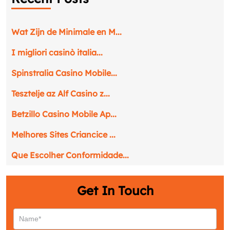
Wat Zijn de Minimale en M...
I migliori casinò italia...
Spinstralia Casino Mobile...
Tesztelje az Alf Casino z...
Betzillo Casino Mobile Ap...
Melhores Sites Criancice ...
Que Escolher Conformidade...
Request a CallBack
Get In Touch
Name
*
Email
*