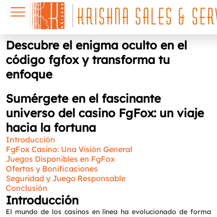
Descubre el enigma oculto en el
código fgfox y transforma tu
enfoque
Sumérgete en el fascinante
universo del casino FgFox: un viaje
hacia la fortuna
Introducción
FgFox Casino: Una Visión General
Juegos Disponibles en FgFox
Ofertas y Bonificaciones
Seguridad y Juego Responsable
Conclusión
Introducción
El mundo de los casinos en línea ha evolucionado de forma