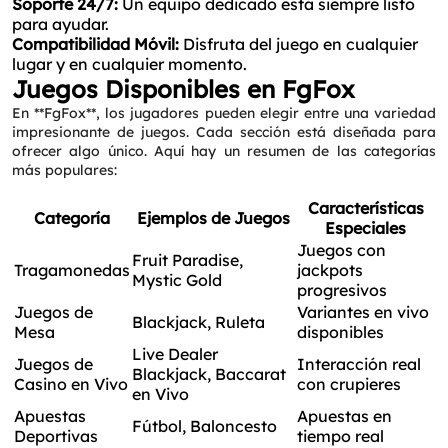
Soporte 24/7:
Un equipo dedicado está siempre listo
para ayudar.
Compatibilidad Móvil:
Disfruta del juego en cualquier
lugar y en cualquier momento.
Juegos Disponibles en FgFox
En **FgFox**, los jugadores pueden elegir entre una variedad
impresionante de juegos. Cada sección está diseñada para
ofrecer algo único. Aquí hay un resumen de las categorías
más populares:
Características
Categoría
Ejemplos de Juegos
Especiales
Juegos con
Fruit Paradise,
Tragamonedas
jackpots
Mystic Gold
progresivos
Juegos de
Variantes en vivo
Blackjack, Ruleta
Mesa
disponibles
Live Dealer
Juegos de
Interacción real
Blackjack, Baccarat
Casino en Vivo
con crupieres
en Vivo
Apuestas
Apuestas en
Fútbol, Baloncesto
Deportivas
tiempo real