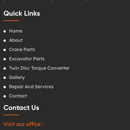
Quick Links
Home
About
Crane Parts
Excavator Parts
Twin Disc Torque Converter
Gallery
Repair And Services
Contact
Contact Us
Visit our office :