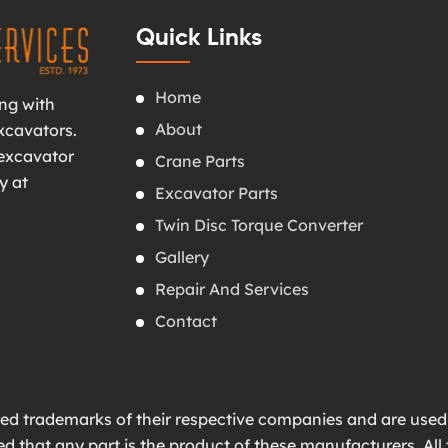
Quick Links
Home
ng with
About
xcavators.
 excavator
Crane Parts
y at
Excavator Parts
Twin Disc Torque Converter
Gallery
Repair And Services
Contact
ed trademarks of their respective companies and are used
lied that any part is the product of these manufacturers. 