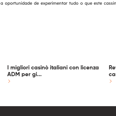
 a oportunidade de experimentar tudo o que este cassi
I migliori casinò italiani con licenza
Re
ADM per gi...
ca