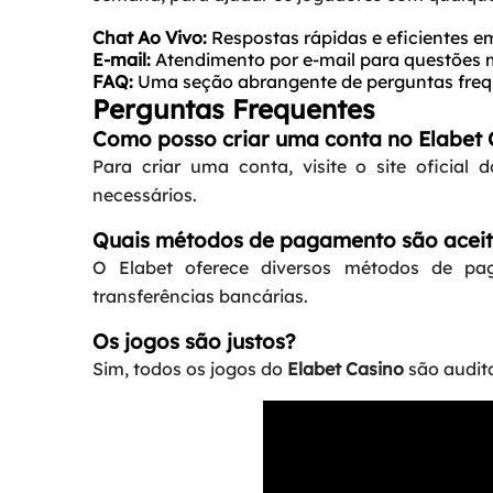
Chat Ao Vivo:
Respostas rápidas e eficientes e
E-mail:
Atendimento por e-mail para questões 
FAQ:
Uma seção abrangente de perguntas frequ
Perguntas Frequentes
Como posso criar uma conta no Elabet 
Para criar uma conta, visite o site oficial 
necessários.
Quais métodos de pagamento são acei
O Elabet oferece diversos métodos de paga
transferências bancárias.
Os jogos são justos?
Sim, todos os jogos do
Elabet Casino
são audita