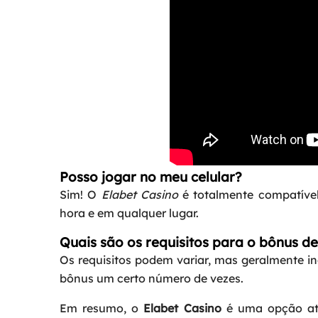
Posso jogar no meu celular?
Sim! O
Elabet Casino
é totalmente compatível
hora e em qualquer lugar.
Quais são os requisitos para o bônus d
Os requisitos podem variar, mas geralmente i
bônus um certo número de vezes.
Em resumo, o
Elabet Casino
é uma opção atr