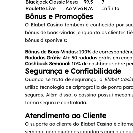
Blackjack Classic
Mesa
99.5
7
Roulette Live
Ao Vivo
N/A
Infinito
Bônus e Promoções
O
Elabet Casino
também é conhecido por sua
bônus de boas-vindas, enquanto os clientes fié
bônus disponíveis:
Bônus de Boas-Vindas:
100% de correspondênci
Rodadas Grátis:
Até 50 rodadas grátis em caça-
Cashback Semanal:
10% de cashback sobre pe
Segurança e Confiabilidade
Quando se trata de segurança, o
Elabet Casi
utiliza tecnologia de criptografia de ponta pa
seguras. Além disso, o cassino possui mecan
forma segura e controlada.
Atendimento ao Cliente
O suporte ao cliente do
Elabet Casino
é altamen
semana, para ajudar os jogadores com qualque