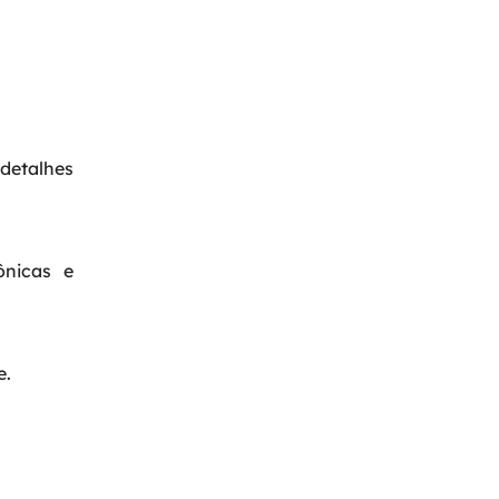
Back
detalhes
ônicas e
e.