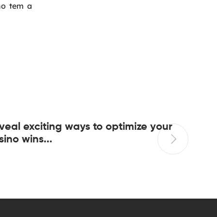
no tem a
veal exciting ways to optimize your
emocion
sino wins...
asegura 