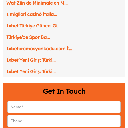
Wat Zijn de Minimale en M...
I migliori casinò italia...
1xbet Türkiye Güncel Gi...
Türkiye’de Spor Ba...
1xbetpromosyonkodu.com İ...
1xbet Yeni Giriş: Türki...
1xbet Yeni Giriş: Türki...
Request a CallBack
Get In Touch
Name
*
Email
*