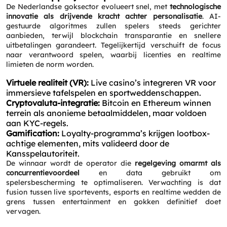
De Nederlandse goksector evolueert snel, met
technologische
innovatie als drijvende kracht achter personalisatie
. AI-
gestuurde algoritmes zullen spelers steeds gerichter
aanbieden, terwijl blockchain transparantie en snellere
uitbetalingen garandeert. Tegelijkertijd verschuift de focus
naar verantwoord spelen, waarbij licenties en realtime
limieten de norm worden.
Virtuele realiteit (VR):
Live casino’s integreren VR voor
immersieve tafelspelen en sportweddenschappen.
Cryptovaluta-integratie:
Bitcoin en Ethereum winnen
terrein als anonieme betaalmiddelen, maar voldoen
aan KYC-regels.
Gamification:
Loyalty-programma’s krijgen lootbox-
achtige elementen, mits valideerd door de
Kansspelautoriteit.
De winnaar wordt de operator die
regelgeving omarmt als
concurrentievoordeel
en data gebruikt om
spelersbescherming te optimaliseren. Verwachting is dat
fusion tussen live sportevents, esports en realtime wedden de
grens tussen entertainment en gokken definitief doet
vervagen.