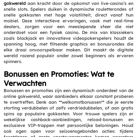
gokwereld
aan kracht door de opkomst van live-casino’s en
snelle slots. Spelers duiken in dynamische rouletterondes of
snelle gokkasten met hoge volatiliteit, direct vanaf hun
mobiel. Deze interactieve ervaringen, vaak met real-time
dealers, zorgen voor een meeslepende sfeer die niet
onderdoet voor een fysiek casino. De mix van klassiekers
zoals blackjack en innovatieve videopokerspelers houdt de
spanning hoog, met flitsende graphics en bonusrondes die
elke draai onvoorspelbaar maken. Dit maakt de digitale
wereld razend populair onder zowel beginners als ervaren
spinners.
Bonussen en Promoties: Wat te
Verwachten
Bonussen en promoties zijn een dynamisch onderdeel van de
online gokwereld, waar aanbieders elkaar constant proberen
te overtreffen. Denk aan **welkomstbonussen** die je eerste
storting verdubbelen of zelfs verdriedubbelen, of aan gratis
spins op populaire gokkasten. Voor trouwe spelers zijn er
wekelijkse cashback-aanbiedingen, reload-bonussen en
exclusieve VIP-trappen met persoonlijke beloningen. Houd
ook ogen open voor seizoensgebonden acties: tijdens