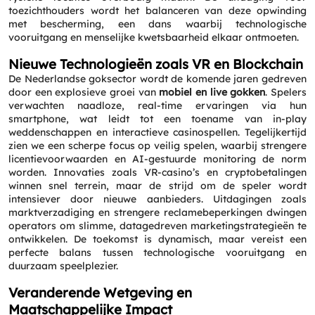
toezichthouders wordt het balanceren van deze opwinding
met bescherming, een dans waarbij technologische
vooruitgang en menselijke kwetsbaarheid elkaar ontmoeten.
Nieuwe Technologieën zoals VR en Blockchain
De Nederlandse goksector wordt de komende jaren gedreven
door een explosieve groei van
mobiel en live gokken
. Spelers
verwachten naadloze, real-time ervaringen via hun
smartphone, wat leidt tot een toename van in-play
weddenschappen en interactieve casinospellen. Tegelijkertijd
zien we een scherpe focus op veilig spelen, waarbij strengere
licentievoorwaarden en AI-gestuurde monitoring de norm
worden. Innovaties zoals VR-casino’s en cryptobetalingen
winnen snel terrein, maar de strijd om de speler wordt
intensiever door nieuwe aanbieders. Uitdagingen zoals
marktverzadiging en strengere reclamebeperkingen dwingen
operators om slimme, datagedreven marketingstrategieën te
ontwikkelen. De toekomst is dynamisch, maar vereist een
perfecte balans tussen technologische vooruitgang en
duurzaam speelplezier.
Veranderende Wetgeving en
Maatschappelijke Impact