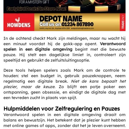
In de ochtend checkt Mark zijn meldingen, maar nu wacht hij
een minuut voordat hij de gokk-app opent.
Verantwoord
spelen in een digitale omgeving
begint met die bewuste
pauze. Hij stelt een dagelijkse limiet in, controleert zijn
speeltijd en gebruikt de zelfuitsluitingsoptie.
Deze tools helpen spelers zoals Mark om de controle te
houden: stel een budget in, gebruik pauzeknoppen, neem
regelmatig een digitale break.
Niet de kans bepaalt het
plezier, maar de keuze.
Zo blijft een potje poker een
ontspanning, geen obsessie, en eindigt de digitale dag met
een tevreden zucht in plaats van spijt.
Hulpmiddelen voor Zelfregulering en Pauzes
Verantwoord spelen in een digitale omgeving draait om
balans en bewustzijn. Het betekent dat je plezier kunt hebben
met online games of apps, zonder dat het je leven overneemt.