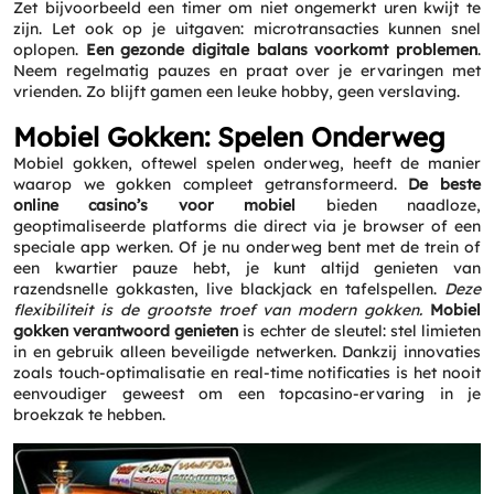
Zet bijvoorbeeld een timer om niet ongemerkt uren kwijt te
zijn. Let ook op je uitgaven: microtransacties kunnen snel
oplopen.
Een gezonde digitale balans voorkomt problemen
.
Neem regelmatig pauzes en praat over je ervaringen met
vrienden. Zo blijft gamen een leuke hobby, geen verslaving.
Mobiel Gokken: Spelen Onderweg
Mobiel gokken, oftewel spelen onderweg, heeft de manier
waarop we gokken compleet getransformeerd.
De beste
online casino’s voor mobiel
bieden naadloze,
geoptimaliseerde platforms die direct via je browser of een
speciale app werken. Of je nu onderweg bent met de trein of
een kwartier pauze hebt, je kunt altijd genieten van
razendsnelle gokkasten, live blackjack en tafelspellen.
Deze
flexibiliteit is de grootste troef van modern gokken.
Mobiel
gokken verantwoord genieten
is echter de sleutel: stel limieten
in en gebruik alleen beveiligde netwerken. Dankzij innovaties
zoals touch-optimalisatie en real-time notificaties is het nooit
Request a CallBack
eenvoudiger geweest om een topcasino-ervaring in je
Name
*
broekzak te hebben.
Email
*