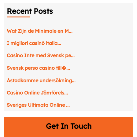
Recent Posts
Wat Zijn de Minimale en M...
I migliori casinò italia...
Casino Inte med Svensk pe...
Svensk perso casino till�...
Åstadkomme undersökning...
Casino Online Jämförels...
Sveriges Ultimata Online ...
Get In Touch