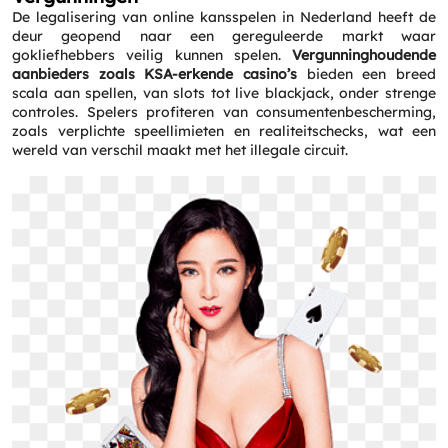
De legalisering van online kansspelen in Nederland heeft de
deur geopend naar een gereguleerde markt waar
gokliefhebbers veilig kunnen spelen.
Vergunninghoudende
aanbieders zoals KSA-erkende casino’s
bieden een breed
scala aan spellen, van slots tot live blackjack, onder strenge
controles. Spelers profiteren van consumentenbescherming,
zoals verplichte speellimieten en realiteitschecks, wat een
wereld van verschil maakt met het illegale circuit.