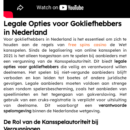
Legale Opties voor Gokliefhebbers
in Nederland
Voor gokliefhebbers in Nederland is het essentieel om zich te
houden aan de regels van
free spins casino
de Wet
kansspelen. Sinds de legalisering van online kansspelen in
2021 is het alleen toegestaan om te spelen bij aanbieders met
een vergunning van de Kansspelautoriteit. Dit biedt
legale
opties voor gokliefhebbers
die veilig en verantwoord willen
deelnemen. Het spelen bij niet-vergunde aanbieders blijft
verboden en kan leiden tot boetes of andere juridische
gevolgen. Legale aanbieders moeten voldoen aan strenge
eisen rondom spelersbescherming, zoals het aanbieden van
speellimieten en het tegengaan van gokverslaving. Het
gebruik van een cruks-registratie is verplicht voor uitsluiting
van deelname. Dit waarborgt een
verantwoorde
spelomgeving
binnen de Nederlandse wetgeving.
De Rol van de Kansspelautoriteit bij
Vergunningen