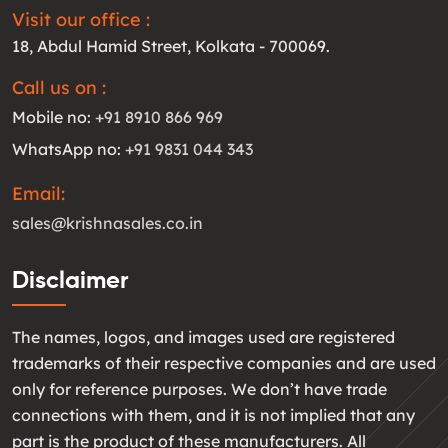
Visit our office :
18, Abdul Hamid Street, Kolkata - 700069.
Call us on :
Mobile no:
+91 8910 866 969
WhatsApp no:
+91 9831 044 343
Email:
sales@krishnasales.co.in
Disclaimer
The names, logos, and images used are registered
trademarks of their respective companies and are used
only for reference purposes. We don’t have trade
connections with them, and it is not implied that any
part is the product of these manufacturers. All