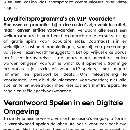
Kies een casino dat transparant communiceert over deze
regels.
Loyaliteitsprogramma’s en VIP-Voordelen
Bonussen en promoties bij online casino’s zijn vaak lucratief,
maar kennen strikte voorwaarden.
Verwacht allereerst een
welkomstbonus, bijvoorbeeld een match op je eerste storting
of gratis spins voor populaire slots. Daarnaast zijn er
wekelijkse cashback-aanbiedingen, waarbij een percentage
van je verliezen wordt teruggestort. Let op: vrijwel elke bonus
heeft een inzetvereiste – de bonus moet meerdere malen
worden omgezet voordat je winst kunt opnemen. Sommige
promoties zijn exclusief voor VIP-spelers, met hogere
limieten en persoonlijke deals. Om teleurstelling te
voorkomen, lees altijd de algemene voorwaarden; niet alle
spellen tellen even zwaar mee. Kies casino’s met transparante
regels en reële speelvoorwaarden.
Verantwoord Spelen in een Digitale
Omgeving
In de dynamische wereld van online casino’s en gokplatforms
is
verantwoord spelen
de absolute basis voor een positieve
ervaring. Het draait om bewust genieten, waarbij je speeltijd