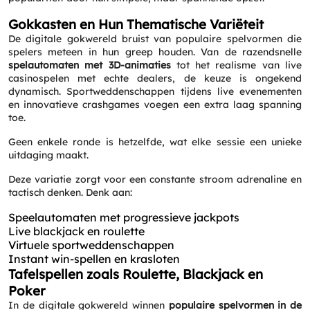
Gokkasten en Hun Thematische Variëteit
De digitale gokwereld bruist van populaire spelvormen die
spelers meteen in hun greep houden. Van de razendsnelle
spelautomaten met 3D-animaties
tot het realisme van live
casinospelen met echte dealers, de keuze is ongekend
dynamisch. Sportweddenschappen tijdens live evenementen
en innovatieve crashgames voegen een extra laag spanning
toe.
Geen enkele ronde is hetzelfde, wat elke sessie een unieke
uitdaging maakt.
Deze variatie zorgt voor een constante stroom adrenaline en
tactisch denken. Denk aan:
Speelautomaten met progressieve jackpots
Live blackjack en roulette
Virtuele sportweddenschappen
Instant win-spellen en krasloten
Tafelspellen zoals Roulette, Blackjack en
Poker
In de digitale gokwereld winnen
populaire spelvormen in de