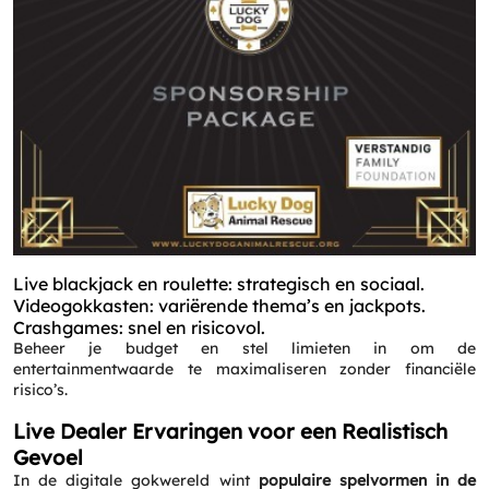
Live blackjack en roulette: strategisch en sociaal.
Videogokkasten: variërende thema’s en jackpots.
Crashgames: snel en risicovol.
Beheer je budget en stel limieten in om de
entertainmentwaarde te maximaliseren zonder financiële
risico’s.
Live Dealer Ervaringen voor een Realistisch
Gevoel
In de digitale gokwereld wint
populaire spelvormen in de