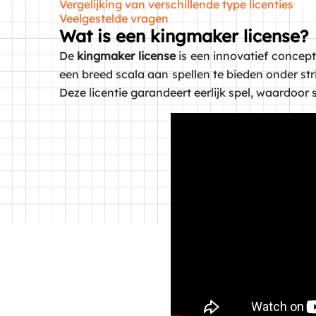
Vergelijking van verschillende type licenties
Veelgestelde vragen
Wat is een kingmaker license?
De
kingmaker license
is een innovatief concept
een breed scala aan spellen te bieden onder st
Deze licentie garandeert eerlijk spel, waardoor