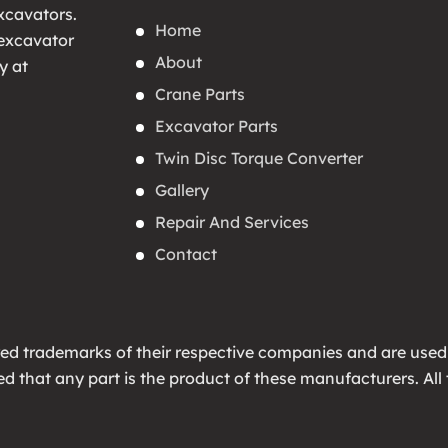
xcavators.
Home
 excavator
About
y at
Crane Parts
Excavator Parts
Twin Disc Torque Converter
Gallery
Repair And Services
Contact
ed trademarks of their respective companies and are used
lied that any part is the product of these manufacturers. 