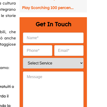
a cultura
Play Scorching 100 percen...
integrano
le storie
Get In Touch
ili, che
uò anche
ntaggiose
viamo:
ratuiti o
da il
ndo la