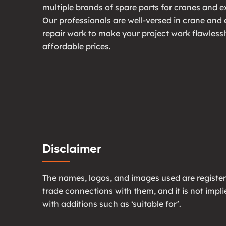
multiple brands of spare parts for cranes and e
Our professionals are well-versed in crane and
repair work to make your project work flawlessl
affordable prices.
Disclaimer
The names, logos, and images used are register
trade connections with them, and it is not imp
with additions such as ‘suitable for’.