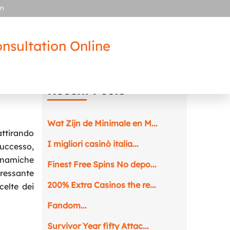
in
nsultation Online
Recent Posts
Wat Zijn de Minimale en M...
attirando
I migliori casinò italia...
successo,
dinamiche
Finest Free Spins No depo...
eressante
200% Extra Casinos the re...
celte dei
Fandom...
Survivor Year fifty Attac...