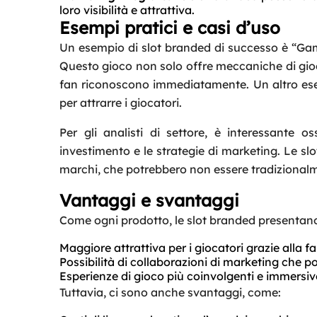
loro visibilità e attrattiva.
Esempi pratici e casi d’uso
Un esempio di slot branded di successo è “Game
Questo gioco non solo offre meccaniche di gio
fan riconoscono immediatamente. Un altro esemp
per attrarre i giocatori.
Per gli analisti di settore, è interessante 
investimento e le strategie di marketing. Le sl
marchi, che potrebbero non essere tradizionalme
Vantaggi e svantaggi
Come ogni prodotto, le slot branded presentano
Maggiore attrattiva per i giocatori grazie alla fa
Possibilità di collaborazioni di marketing che p
Esperienze di gioco più coinvolgenti e immersiv
Tuttavia, ci sono anche svantaggi, come: