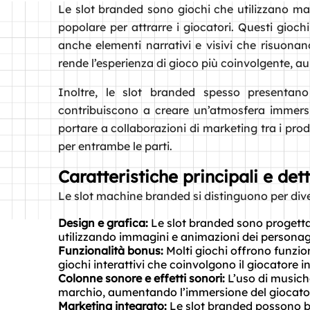
Le slot branded sono giochi che utilizzano marc
popolare per attrarre i giocatori. Questi gioc
anche elementi narrativi e visivi che risuonan
rende l’esperienza di gioco più coinvolgente, au
Inoltre, le slot branded spesso presentano
contribuiscono a creare un’atmosfera immers
portare a collaborazioni di marketing tra i prod
per entrambe le parti.
Caratteristiche principali e dett
Le slot machine branded si distinguono per dive
Design e grafica:
Le slot branded sono progettat
utilizzando immagini e animazioni dei personag
Funzionalità bonus:
Molti giochi offrono funzion
giochi interattivi che coinvolgono il giocatore 
Colonne sonore e effetti sonori:
L’uso di musiche
marchio, aumentando l’immersione del giocato
Marketing integrato:
Le slot branded possono b